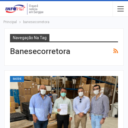
Principal
banesecorretora
Navegação Na Tag
Banesecorretora
SAÚDE