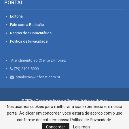
PORTAL
Editorial
Fale com a Redação
Regras dos Comentários
Política de Privacidade
Atendimento ao Cliente 24 horas:
(79) 2106-8000
jornalismo@infonet.com.br
© 2026 - O que é notícia em Sergipe. Todos os direitos
reservados.
Nós usamos cookies para melhorar a sua experiência em nosso
portal. Ao clicar em concordar, você estará de acordo com o uso
Infonet - Rua Monsenhor Silveira 276, Bairro São José |
Aracaju-SE, CEP 49015-030, Fone: 79.2106.8000 - CI Centro de
conforme descrito em nossa Política de Privacidade.
Informações LTDA
Concordar
Leia mais