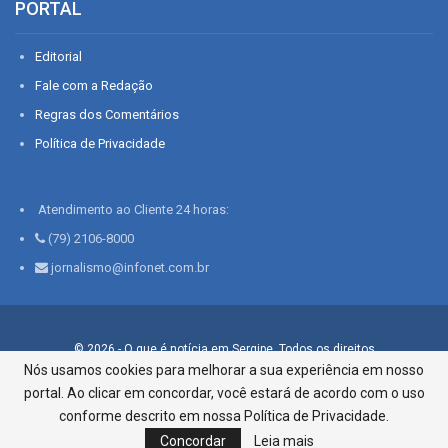
PORTAL
Editorial
Fale com a Redação
Regras dos Comentários
Política de Privacidade
Atendimento ao Cliente 24 horas:
(79) 2106-8000
jornalismo@infonet.com.br
© 2026 - O que é notícia em Sergipe. Todos os direitos
reservados.
Nós usamos cookies para melhorar a sua experiência em nosso
portal. Ao clicar em concordar, você estará de acordo com o uso
Infonet - Rua Monsenhor Silveira 276, Bairro São José |
Aracaju-SE, CEP 49015-030, Fone: 79.2106.8000 - CI Centro de
conforme descrito em nossa Política de Privacidade.
Informações LTDA
Concordar
Leia mais