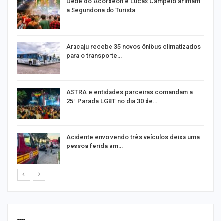
Dedé do Acordeon e Lucas Campelo animam
a Segundona do Turista
ão
Aracaju recebe 35 novos ônibus climatizados
para o transporte…
ASTRA e entidades parceiras comandam a
25ª Parada LGBT no dia 30 de…
E
Acidente envolvendo três veículos deixa uma
pessoa ferida em…
----