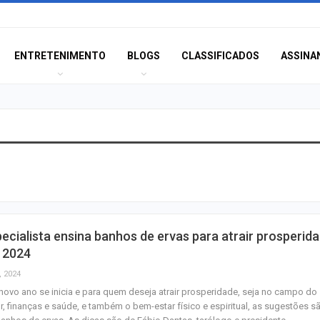
ENTRETENIMENTO
BLOGS
CLASSIFICADOS
ASSINA
Champagne: Uma
de Pai e Filho
A Fabulosa Maqu
ecialista ensina banhos de ervas para atrair prosperid
Tempo
 2024
, 2024
ovo ano se inicia e para quem deseja atrair prosperidade, seja no campo do
Homem Aranha: 
, finanças e saúde, e também o bem-estar físico e espiritual, as sugestões s
Dia