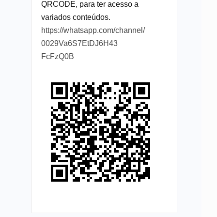
QRCODE, para ter acesso a
variados conteúdos.
https://whatsapp.com/channel/
0029Va6S7EtDJ6H43
FcFzQ0B