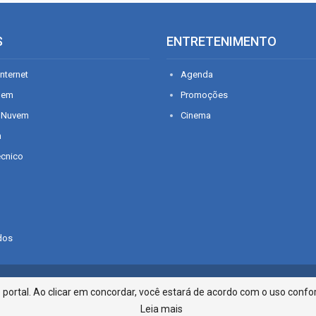
S
ENTRETENIMENTO
nternet
Agenda
gem
Promoções
 Nuvem
Cinema
n
écnico
dos
Infonet - Rua Monsenhor Silveira 2
ortal. Ao clicar em concordar, você estará de acordo com o uso confor
Leia mais