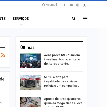
Webmail
NTE
SERVIÇOS
Últimas
 Viagem
Aena prevê R$ 275 mi em
investimentos no entorno
do Aeroporto de…
ina do
MPSE alerta para
ade
ilegalidade de serviços
policiais em campanha…
Um Novo
Aposta de Aracaju acerta
ão
quina da Mega-Sena e leva