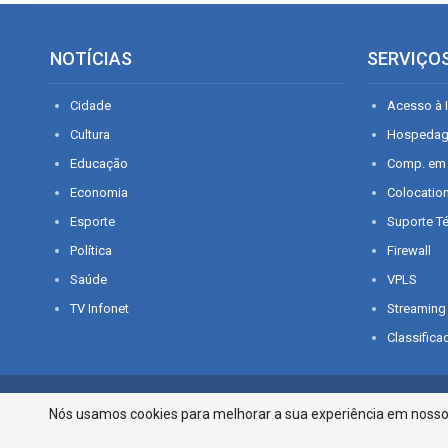
NOTÍCIAS
SERVIÇO
Cidade
Acesso à I
Cultura
Hospeda
Educação
Comp. em
Economia
Colocatio
Esporte
Suporte T
Política
Firewall
Saúde
VPLS
TV Infonet
Streaming
Classifica
© 2026 - O que é notícia em Sergipe. Todos os direitos reservados.
Nós usamos cookies para melhorar a sua experiência em nosso p