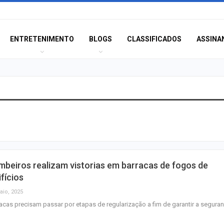
ENTRETENIMENTO
BLOGS
CLASSIFICADOS
ASSINA
Orsse apresenta
“Harmonia das E
no…
PF apreende disp
beiros realizam vistorias em barracas de fogos de
eletrônicos cont
ifícios
sexual…
aio, 2025
acas precisam passar por etapas de regularização a fim de garantir a segura
Terror e docume
estão entre as es