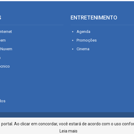
S
ENTRETENIMENTO
nternet
Agenda
gem
Promoções
 Nuvem
Cinema
n
écnico
dos
Infonet - Rua Monsenhor Silveira 2
ortal. Ao clicar em concordar, você estará de acordo com o uso confor
Leia mais