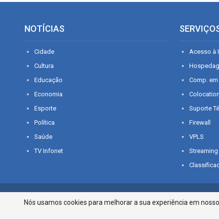
NOTÍCIAS
SERVIÇO
Cidade
Acesso à I
Cultura
Hospeda
Educação
Comp. em
Economia
Colocatio
Esporte
Suporte T
Política
Firewall
Saúde
VPLS
TV Infonet
Streaming
Classifica
© 2026 - O que é notícia em Sergipe. Todos os direitos reservados.
Nós usamos cookies para melhorar a sua experiência em nosso p