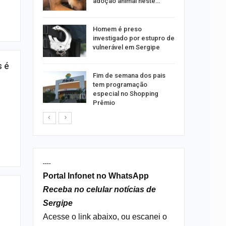
emas
adoção animal neste…
 palestra
Homem é preso
 artificial
investigado por estupro de
vulnerável em Sergipe
s é
itura
Fim de semana dos pais
 convoca
tem programação
nos
especial no Shopping
Prêmio
----
Portal Infonet no WhatsApp
Receba no celular notícias de
Sergipe
Acesse o link abaixo, ou escanei o