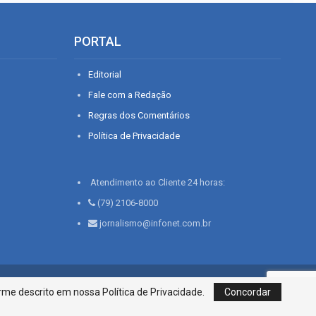
PORTAL
Editorial
Fale com a Redação
Regras dos Comentários
Política de Privacidade
Atendimento ao Cliente 24 horas:
(79) 2106-8000
jornalismo@infonet.com.br
76, Bairro São José | Aracaju-SE, CEP 49015-030, Fone: 79.2106.8000 - CI
me descrito em nossa Política de Privacidade.
Concordar
Centro de Informações LTDA