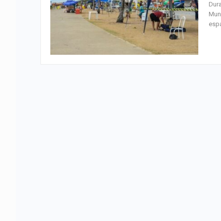
Dura
Muni
espa