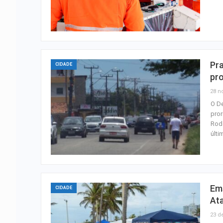
Pra
CIDADE
pr
28 n
O De
pror
Rodo
últ
Ems
CIDADE
Ata
23 d