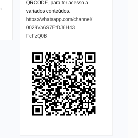
QRCODE, para ter acesso a
s
variados conteúdos.
https://whatsapp.com/channel/
0029Va6S7EtDJ6H43
FcFzQ0B