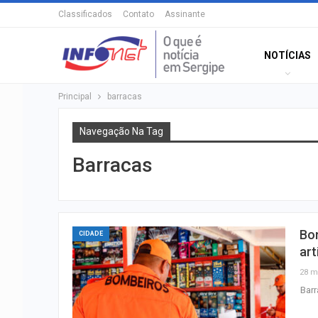
Classificados
Contato
Assinante
NOTÍCIAS
Principal
barracas
Navegação Na Tag
Barracas
Bom
CIDADE
art
28 m
Barr