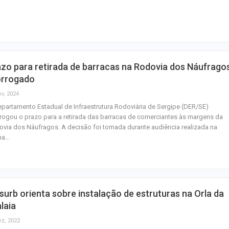
semana nos cin
CCTECA promove
sobre inteligência
generativa no…
zo para retirada de barracas na Rodovia dos Náufrago
FASC 2026: prefe
orrogado
anuncia datas e
ov, 2024
artistas sergipa
partamento Estadual de Infraestrutura Rodoviária de Sergipe (DER/SE)
rogou o prazo para a retirada das barracas de comerciantes às margens da
via dos Náufragos. A decisão foi tomada durante audiência realizada na
ima…
urb orienta sobre instalação de estruturas na Orla da
laia
ez, 2022