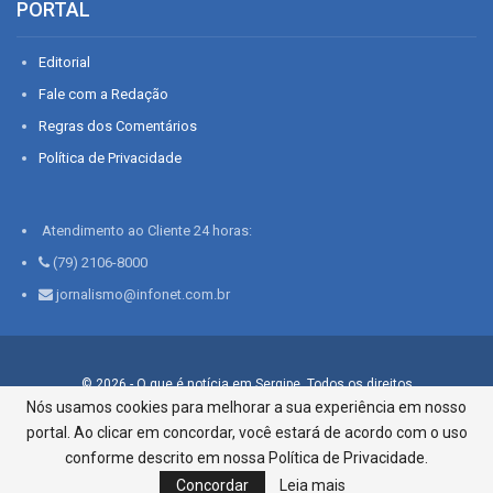
PORTAL
Editorial
Fale com a Redação
Regras dos Comentários
Política de Privacidade
Atendimento ao Cliente 24 horas:
(79) 2106-8000
jornalismo@infonet.com.br
© 2026 - O que é notícia em Sergipe. Todos os direitos
reservados.
Nós usamos cookies para melhorar a sua experiência em nosso
portal. Ao clicar em concordar, você estará de acordo com o uso
Infonet - Rua Monsenhor Silveira 276, Bairro São José |
Aracaju-SE, CEP 49015-030, Fone: 79.2106.8000 - CI Centro de
conforme descrito em nossa Política de Privacidade.
Informações LTDA
Concordar
Leia mais