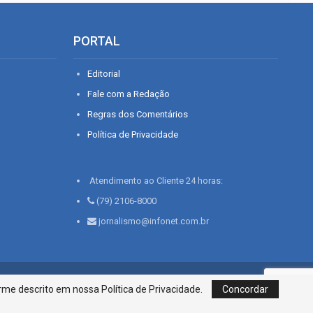
PORTAL
Editorial
Fale com a Redação
Regras dos Comentários
Política de Privacidade
Atendimento ao Cliente 24 horas:
(79) 2106-8000
jornalismo@infonet.com.br
76, Bairro São José | Aracaju-SE, CEP 49015-030, Fone: 79.2106.8000 - CI
me descrito em nossa Política de Privacidade.
Concordar
Centro de Informações LTDA