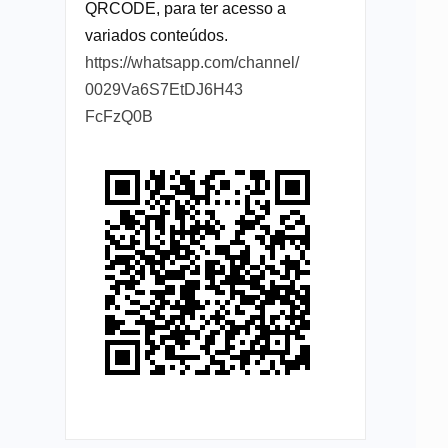
QRCODE, para ter acesso a
variados conteúdos.
https://whatsapp.com/channel/
0029Va6S7EtDJ6H43
FcFzQ0B