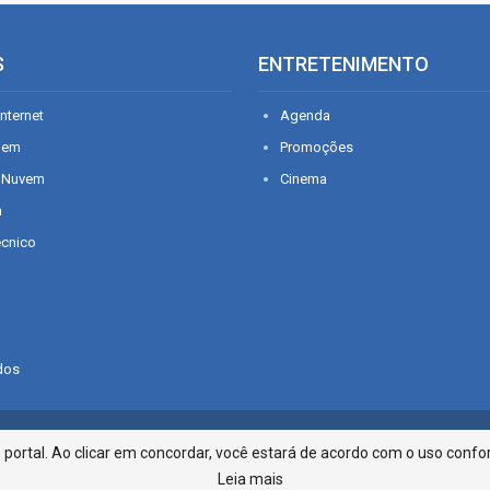
S
ENTRETENIMENTO
nternet
Agenda
gem
Promoções
 Nuvem
Cinema
n
écnico
dos
Infonet - Rua Monsenhor Silveira 2
ortal. Ao clicar em concordar, você estará de acordo com o uso confor
Leia mais