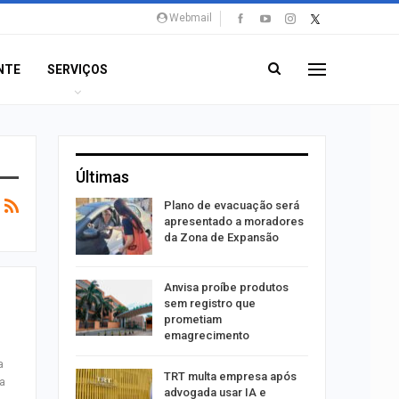
Webmail
NTE
SERVIÇOS
Últimas
stiga
Plano de evacuação será
tou casal
apresentado a moradores
da Zona de Expansão
aninha
Anvisa proíbe produtos
com
sem registro que
 3 mil
prometiam
emagrecimento
a
tabaiana
TRT multa empresa após
ra
o em
advogada usar IA e