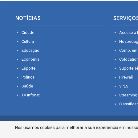
NOTÍCIAS
SERVIÇO
Cidade
Acesso à I
Cultura
Hospeda
Educação
Comp. em
Economia
Colocatio
Esporte
Suporte T
Política
Firewall
Saúde
VPLS
TV Infonet
Streaming
Classifica
© 2026 - O que é notícia em Sergipe. Todos os direitos reservados.
Nós usamos cookies para melhorar a sua experiência em nosso p