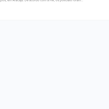
os, em Aracaju. De acordo com a PM, os policiais foram…
homenagem ao D
Maurício Manieri 
Aracaju a turnê
Inesquecível
Dia dos Pais: ce
milhões de pess
pretendem comp