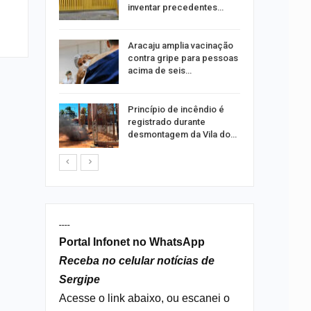
ia dos…
inventar precedentes…
traz a
Aracaju amplia vacinação
contra gripe para pessoas
acima de seis…
rca de 104
Princípio de incêndio é
oas
registrado durante
rar…
desmontagem da Vila do…
----
Portal Infonet no WhatsApp
Receba no celular notícias de
Sergipe
Acesse o link abaixo, ou escanei o