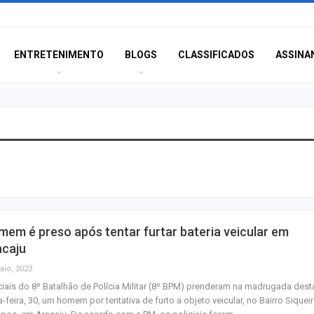
ENTRETENIMENTO
BLOGS
CLASSIFICADOS
ASSINA
Polícia Civil inve
acidente que ma
na BR-235 em…
Câmara de Itabai
em é preso após tentar furtar bateria veicular em
abre concurso 
acaju
salários de até R$
aio, 2023
ciais do 8º Batalhão de Polícia Militar (8º BPM) prenderam na madrugada dest
Filarmônica de I
a-feira, 30, um homem por tentativa de furto a objeto veicular, no Bairro Siquei
realiza concert