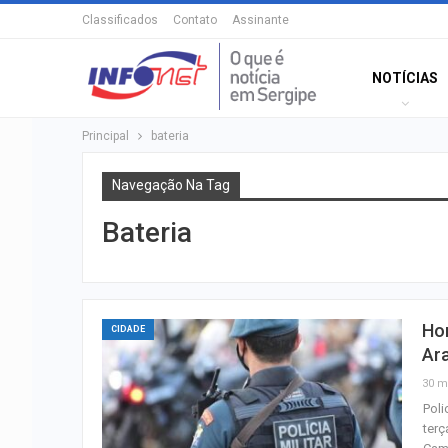
Classificados
Contato
Assinante
NOTÍCIAS
Principal
bateria
Navegação Na Tag
Bateria
Hom
CIDADE
Ar
30 m
Poli
terç