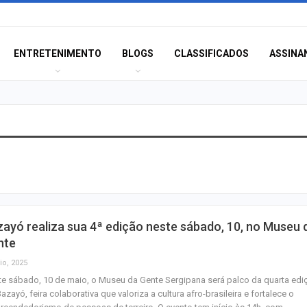
ENTRETENIMENTO
BLOGS
CLASSIFICADOS
ASSINA
MPSE alerta para
ilegalidade de s
policiais em ca
Aposta de Aracaj
ayó realiza sua 4ª edição neste sábado, 10, no Museu 
quina da Mega-S
nte
mais de R$ 52…
io, 2025
e sábado, 10 de maio, o Museu da Gente Sergipana será palco da quarta edi
SENAI Sergipe a
azayó, feira colaborativa que valoriza a cultura afro-brasileira e fortalece o
inscrições para 