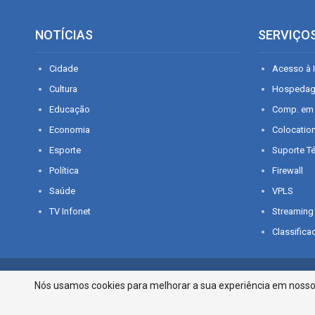
NOTÍCIAS
SERVIÇO
Cidade
Acesso à I
Cultura
Hospeda
Educação
Comp. em
Economia
Colocatio
Esporte
Suporte T
Política
Firewall
Saúde
VPLS
TV Infonet
Streaming
Classifica
© 2026 - O que é notícia em Sergipe. Todos os direitos reservados.
Nós usamos cookies para melhorar a sua experiência em nosso p