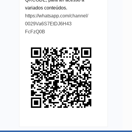
variados conteúdos.
https://whatsapp.com/channel/
0029Va6S7EtDJ6H43
FcFzQ0B