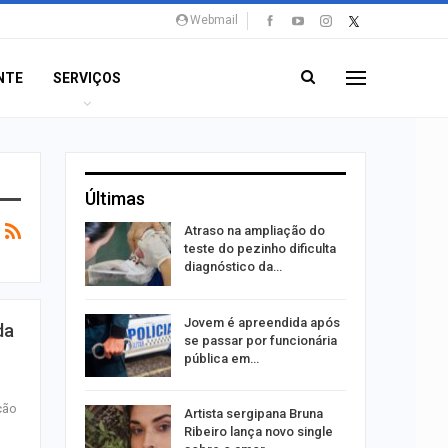
Webmail
NTE
SERVIÇOS
Últimas
Atraso na ampliação do
erviços
teste do pezinho dificulta
mpanha…
diagnóstico da…
u acerta
Jovem é apreendida após
da
ena e leva
se passar por funcionária
pública em…
ção
bre
Artista sergipana Bruna
75 vagas
Ribeiro lança novo single