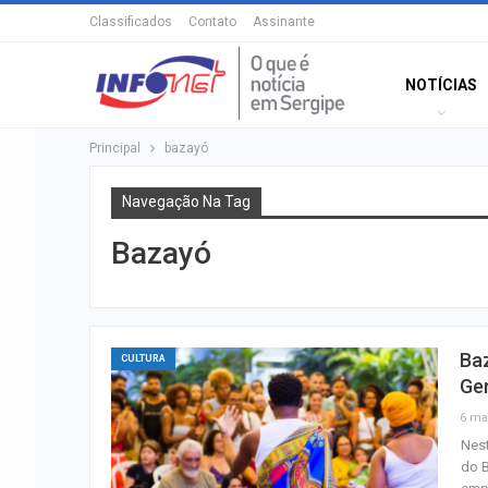
Classificados
Contato
Assinante
NOTÍCIAS
Principal
bazayó
Navegação Na Tag
Bazayó
Baz
CULTURA
Ge
6 ma
Nest
do B