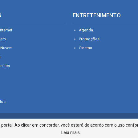
S
ENTRETENIMENTO
nternet
Agenda
gem
Promoções
 Nuvem
Cinema
n
écnico
dos
Infonet - Rua Monsenhor Silveira 2
ortal. Ao clicar em concordar, você estará de acordo com o uso confor
Leia mais