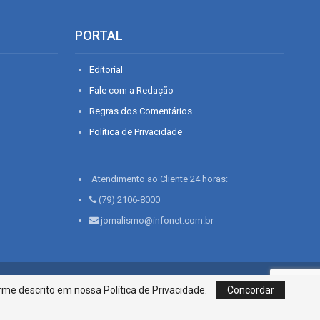
PORTAL
Editorial
Fale com a Redação
Regras dos Comentários
Política de Privacidade
Atendimento ao Cliente 24 horas:
(79) 2106-8000
jornalismo@infonet.com.br
76, Bairro São José | Aracaju-SE, CEP 49015-030, Fone: 79.2106.8000 - CI
me descrito em nossa Política de Privacidade.
Concordar
Centro de Informações LTDA