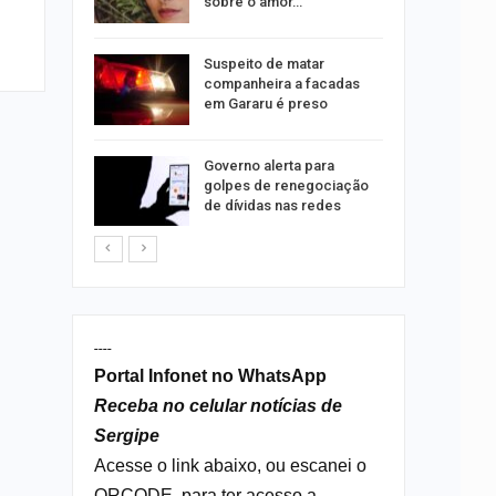
tos
sobre o amor…
o para
Suspeito de matar
formação
companheira a facadas
s
em Gararu é preso
o às
Governo alerta para
olisão
golpes de renegociação
ibus em…
de dívidas nas redes
----
Portal Infonet no WhatsApp
Receba no celular notícias de
Sergipe
Acesse o link abaixo, ou escanei o
QRCODE, para ter acesso a