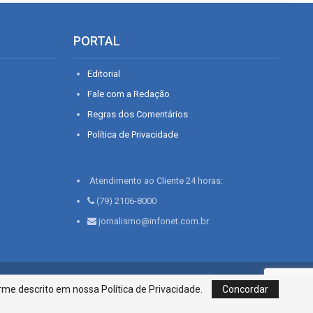
PORTAL
Editorial
Fale com a Redação
Regras dos Comentários
Política de Privacidade
Atendimento ao Cliente 24 horas:
(79) 2106-8000
jornalismo@infonet.com.br
76, Bairro São José | Aracaju-SE, CEP 49015-030, Fone: 79.2106.8000 - CI
me descrito em nossa Política de Privacidade.
Concordar
Centro de Informações LTDA