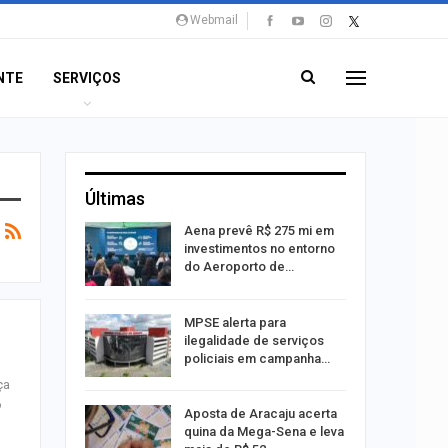
Webmail
NTE
SERVIÇOS
Últimas
 Viagem
Aena prevê R$ 275 mi em
investimentos no entorno
do Aeroporto de…
ina do
MPSE alerta para
ilegalidade de serviços
policiais em campanha…
ça
o
Um Novo
Aposta de Aracaju acerta
quina da Mega-Sena e leva