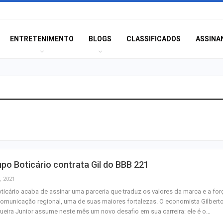
ENTRETENIMENTO
BLOGS
CLASSIFICADOS
ASSINA
Champagne: Uma
de Pai e Filho
A Fabulosa Maqu
po Boticário contrata Gil do BBB 221
Tempo
, 2021
ticário acaba de assinar uma parceria que traduz os valores da marca e a for
omunicação regional, uma de suas maiores fortalezas. O economista Gilbert
Homem Aranha: 
eira Junior assume neste mês um novo desafio em sua carreira: ele é o…
Dia