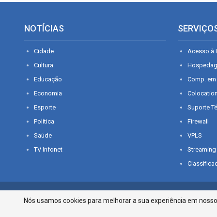
NOTÍCIAS
SERVIÇO
Cidade
Acesso à I
Cultura
Hospeda
Educação
Comp. em
Economia
Colocatio
Esporte
Suporte T
Política
Firewall
Saúde
VPLS
TV Infonet
Streaming
Classifica
© 2026 - O que é notícia em Sergipe. Todos os direitos reservados.
Nós usamos cookies para melhorar a sua experiência em nosso p