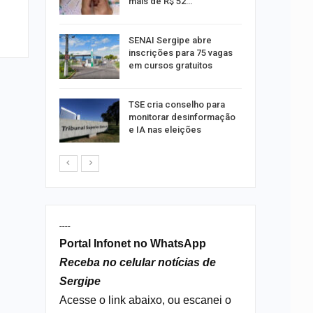
mais de R$ 52…
a e
SENAI Sergipe abre
reso por
inscrições para 75 vagas
ica
em cursos gratuitos
sibilidade
TSE cria conselho para
rante o
monitorar desinformação
e IA nas eleições
----
Portal Infonet no WhatsApp
Receba no celular notícias de
Sergipe
Acesse o link abaixo, ou escanei o