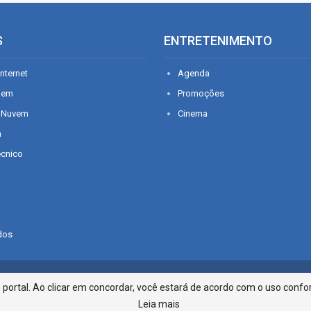
S
ENTRETENIMENTO
nternet
Agenda
gem
Promoções
 Nuvem
Cinema
n
écnico
dos
Infonet - Rua Monsenhor Silveira 2
ortal. Ao clicar em concordar, você estará de acordo com o uso confor
Leia mais