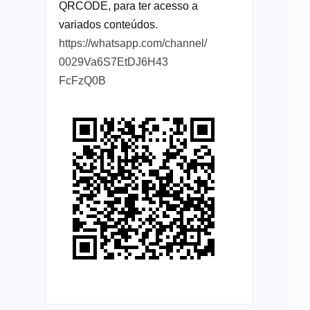
QRCODE, para ter acesso a
variados conteúdos.
https://whatsapp.com/channel/
0029Va6S7EtDJ6H43
FcFzQ0B