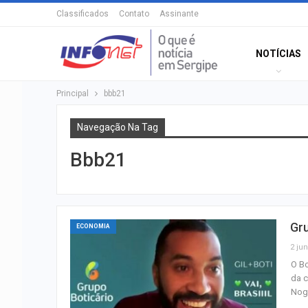
Classificados
Contato
Assinante
NOTÍCIAS
Principal
bbb21
Navegação Na Tag
Bbb21
Gru
ECONOMIA
2 jun
O Bo
da c
Nogu