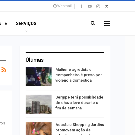
Webmail
NTE
SERVIÇOS
Últimas
 concerto
Mulher é agredida e
sferas”
companheiro é preso por
violência doméstica
ositivos
Sergipe terá possibilidade
ra abuso
de chuva leve durante o
fim de semana
ros
ntário
Adasfa e Shopping Jardins
treias da
promovem ação de