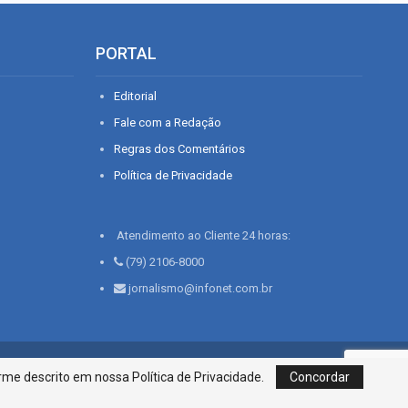
PORTAL
Editorial
Fale com a Redação
Regras dos Comentários
Política de Privacidade
Atendimento ao Cliente 24 horas:
(79) 2106-8000
jornalismo@infonet.com.br
76, Bairro São José | Aracaju-SE, CEP 49015-030, Fone: 79.2106.8000 - CI
me descrito em nossa Política de Privacidade.
Concordar
Centro de Informações LTDA