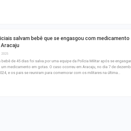
semana nos cin
CCTECA promove
sobre inteligência
generativa no…
liciais salvam bebê que se engasgou com medicamento
FASC 2026: prefe
 Aracaju
anuncia datas e
, 2025
artistas sergipa
bebê de 45 dias foi salva por uma equipe da Polícia Militar após se engasga
 um medicamento em gotas. O caso ocorreu em Aracaju, no dia 7 de dezemb
024, e os pais se reuniram para comemorar com os militares na última…