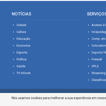
NOTÍCIAS
SERVIÇO
Cidade
Acesso à I
Cultura
Hospeda
Educação
Comp. em
Economia
Colocatio
Esporte
Suporte T
Política
Firewall
Saúde
VPLS
TV Infonet
Streaming
Classifica
© 2026 - O que é notícia em Sergipe. Todos os direitos reservados.
Nós usamos cookies para melhorar a sua experiência em nosso p