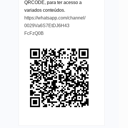
QRCODE, para ter acesso a
variados conteúdos.
https://whatsapp.com/channel/
0029Va6S7EtDJ6H43
FcFzQ0B