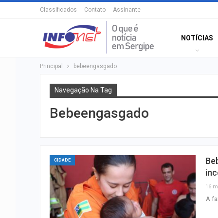
Classificados
Contato
Assinante
NOTÍCIAS
Principal
bebeengasgado
Navegação Na Tag
Bebeengasgado
Be
CIDADE
inc
16 m
A fa