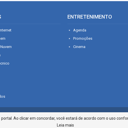
S
ENTRETENIMENTO
nternet
Agenda
gem
Promoções
 Nuvem
Cinema
n
écnico
dos
Infonet - Rua Monsenhor Silveira 2
ortal. Ao clicar em concordar, você estará de acordo com o uso confor
Leia mais