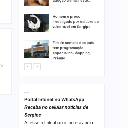
emas
adoção animal neste…
 palestra
Homem é preso
 artificial
investigado por estupro de
vulnerável em Sergipe
itura
Fim de semana dos pais
 convoca
tem programação
nos
especial no Shopping
Prêmio
r
ro
----
Portal Infonet no WhatsApp
Receba no celular notícias de
Sergipe
Acesse o link abaixo, ou escanei o