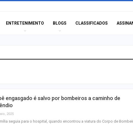
ENTRETENIMENTO
BLOGS
CLASSIFICADOS
ASSINA
Orsse apresenta
“Harmonia das E
no…
PF apreende disp
bê engasgado é salvo por bombeiros a caminho de
eletrônicos cont
êndio
sexual…
aio, 2025
mília seguia para o hospital, quando encontrou a viatura do Corpo de Bombei
Terror e docume
estão entre as es