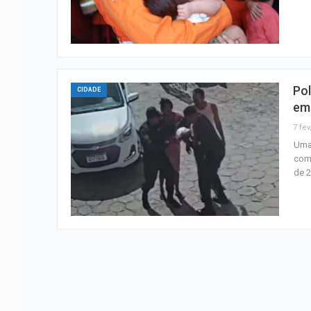
Po
CIDADE
em
7 fev
Uma 
com
de 2