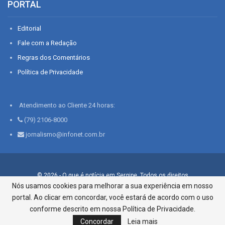
PORTAL
Editorial
Fale com a Redação
Regras dos Comentários
Política de Privacidade
Atendimento ao Cliente 24 horas:
(79) 2106-8000
jornalismo@infonet.com.br
© 2026 - O que é notícia em Sergipe. Todos os direitos
reservados.
Nós usamos cookies para melhorar a sua experiência em nosso
portal. Ao clicar em concordar, você estará de acordo com o uso
Infonet - Rua Monsenhor Silveira 276, Bairro São José |
Aracaju-SE, CEP 49015-030, Fone: 79.2106.8000 - CI Centro de
conforme descrito em nossa Política de Privacidade.
Informações LTDA
Concordar
Leia mais