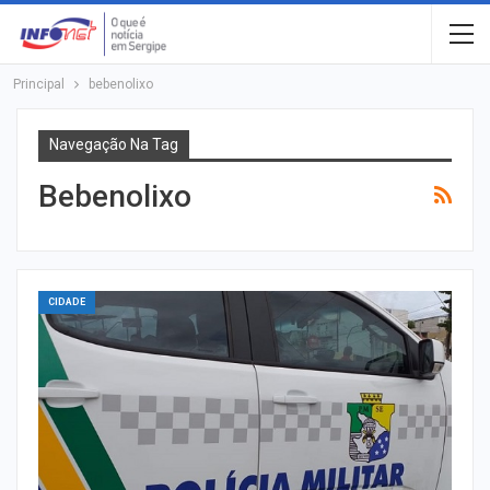
Principal
bebenolixo
Navegação Na Tag
Bebenolixo
CIDADE