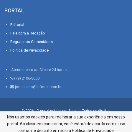
PORTAL
Editorial
Fale com a Redação
Regras dos Comentários
Política de Privacidade
Atendimento ao Cliente 24 horas:
(79) 2106-8000
jornalismo@infonet.com.br
© 2026 - O que é notícia em Sergipe. Todos os direitos
reservados.
Nós usamos cookies para melhorar a sua experiência em nosso
portal. Ao clicar em concordar, você estará de acordo com o uso
Infonet - Rua Monsenhor Silveira 276, Bairro São José |
Aracaju-SE, CEP 49015-030, Fone: 79.2106.8000 - CI Centro de
conforme descrito em nossa Política de Privacidade.