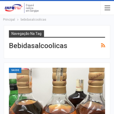
Principal
bebidasalcoolicas
Navegação Na Tag
Bebidasalcoolicas
SAÚDE