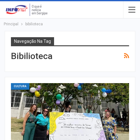
Principal
bibilioteca
Navegação Na Tag
Bibilioteca
CULTURA