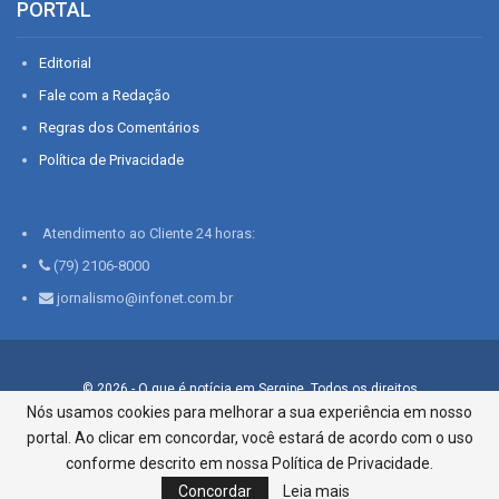
PORTAL
Editorial
Fale com a Redação
Regras dos Comentários
Política de Privacidade
Atendimento ao Cliente 24 horas:
(79) 2106-8000
jornalismo@infonet.com.br
© 2026 - O que é notícia em Sergipe. Todos os direitos
reservados.
Nós usamos cookies para melhorar a sua experiência em nosso
portal. Ao clicar em concordar, você estará de acordo com o uso
Infonet - Rua Monsenhor Silveira 276, Bairro São José |
Aracaju-SE, CEP 49015-030, Fone: 79.2106.8000 - CI Centro de
conforme descrito em nossa Política de Privacidade.
Informações LTDA
Concordar
Leia mais