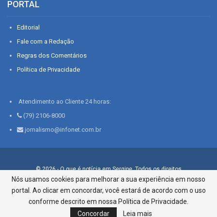
PORTAL
Editorial
Fale com a Redação
Regras dos Comentários
Política de Privacidade
Atendimento ao Cliente 24 horas:
(79) 2106-8000
jornalismo@infonet.com.br
© 2026 - O que é notícia em Sergipe. Todos os direitos
reservados.
Nós usamos cookies para melhorar a sua experiência em nosso
portal. Ao clicar em concordar, você estará de acordo com o uso
Infonet - Rua Monsenhor Silveira 276, Bairro São José |
Aracaju-SE, CEP 49015-030, Fone: 79.2106.8000 - CI Centro de
conforme descrito em nossa Política de Privacidade.
Informações LTDA
Concordar
Leia mais