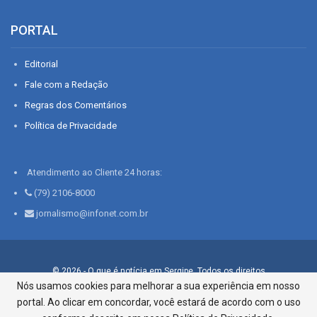
PORTAL
Editorial
Fale com a Redação
Regras dos Comentários
Política de Privacidade
Atendimento ao Cliente 24 horas:
(79) 2106-8000
jornalismo@infonet.com.br
© 2026 - O que é notícia em Sergipe. Todos os direitos
reservados.
Nós usamos cookies para melhorar a sua experiência em nosso
portal. Ao clicar em concordar, você estará de acordo com o uso
Infonet - Rua Monsenhor Silveira 276, Bairro São José |
Aracaju-SE, CEP 49015-030, Fone: 79.2106.8000 - CI Centro de