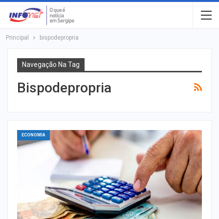
Principal
bispodepropria
Navegação Na Tag
Bispodepropria
ECONOMIA