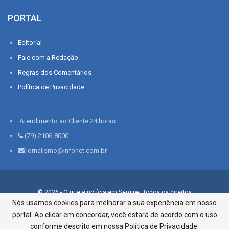
PORTAL
Editorial
Fale com a Redação
Regras dos Comentários
Política de Privacidade
Atendimento ao Cliente 24 horas:
(79) 2106-8000
jornalismo@infonet.com.br
© 2026 - O que é notícia em Sergipe. Todos os direitos
reservados.
Nós usamos cookies para melhorar a sua experiência em nosso
portal. Ao clicar em concordar, você estará de acordo com o uso
Infonet - Rua Monsenhor Silveira 276, Bairro São José |
Aracaju-SE, CEP 49015-030, Fone: 79.2106.8000 - CI Centro de
conforme descrito em nossa Política de Privacidade.