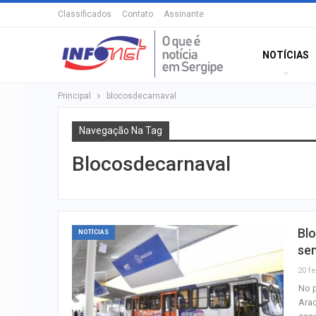
Classificados
Contato
Assinante
NOTÍCIAS
Principal
blocosdecarnaval
Navegação Na Tag
Blocosdecarnaval
Blo
NOTÍCIAS
se
20 fe
No p
Arac