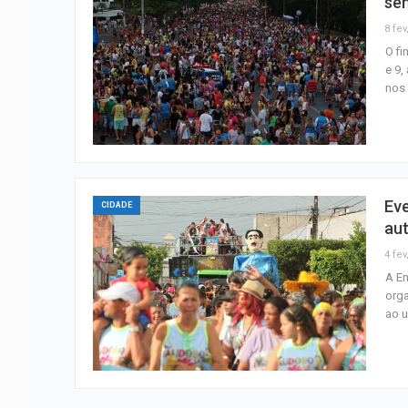
se
8 fev
O fi
e 9,
nos 
Eve
CIDADE
au
4 fev
A Em
orga
ao u