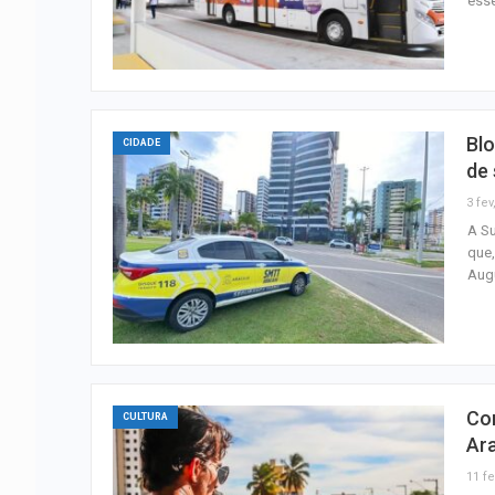
esse
Blo
CIDADE
de
3 fev
A Su
que,
Augu
Con
CULTURA
Ar
11 fe