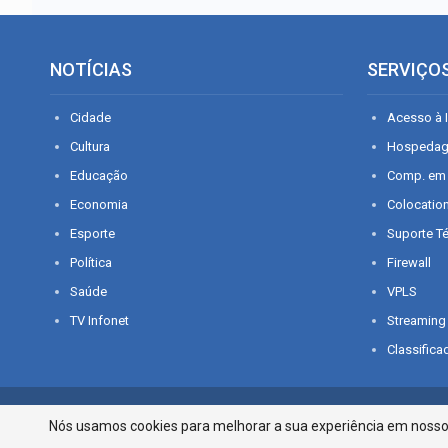
NOTÍCIAS
SERVIÇO
Cidade
Acesso à I
Cultura
Hospeda
Educação
Comp. em
Economia
Colocatio
Esporte
Suporte T
Política
Firewall
Saúde
VPLS
TV Infonet
Streaming
Classifica
© 2026 - O que é notícia em Sergipe. Todos os direitos reservados.
Nós usamos cookies para melhorar a sua experiência em nosso p