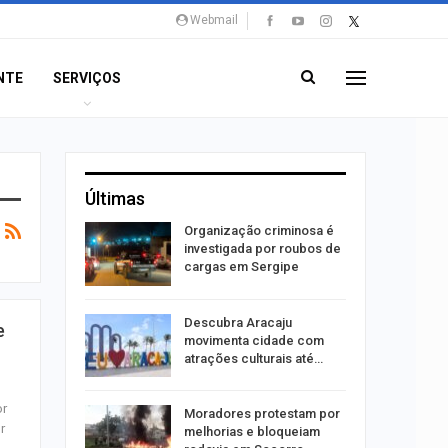
Webmail
NTE
SERVIÇOS
Últimas
Organização criminosa é
nsito no
investigada por roubos de
e do…
cargas em Sergipe
açou
Descubra Aracaju
e
vó é
movimenta cidade com
 Amaro
atrações culturais até…
or
 boato
Moradores protestam por
r
 de
melhorias e bloqueiam