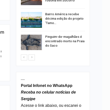
óleo em…
rodovia em Socorro
sões
Bairro América recebe
 na
décima edição do projeto
feira, 10
‘Tamo…
fim
horas
Pinguim-de-magalhães é
r a
encontrado morto na Praia
idabã
do Saco
ma
to
----
Portal Infonet no WhatsApp
Receba no celular notícias de
Sergipe
Acesse o link abaixo, ou escanei o