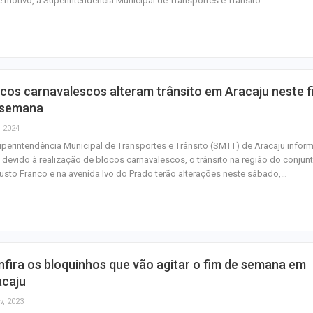
 motivo, a Superintendência Municipal de Transportes e Trânsito…
plástico ou petr
CPI das Conces
retoma trabalhos
próxima segunda-
cos carnavalescos alteram trânsito em Aracaju neste 
Homem é preso 
 semana
após matar mulhe
, 2024
facadas em Aqu
perintendência Municipal de Transportes e Trânsito (SMTT) de Aracaju infor
 devido à realização de blocos carnavalescos, o trânsito na região do conjun
sto Franco e na avenida Ivo do Prado terão alterações neste sábado,…
fira os bloquinhos que vão agitar o fim de semana em
acaju
v, 2023