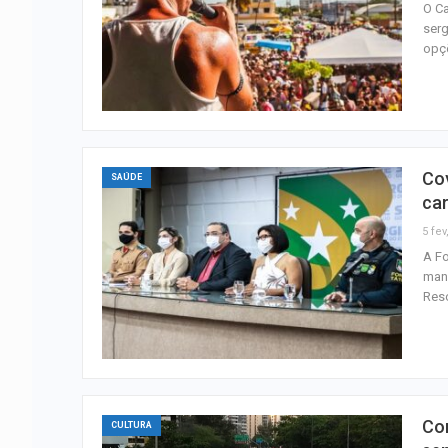
O Ca
serg
opçõ
Cov
SAÚDE
ca
5 fev
A Fo
manh
Res
Con
CULTURA