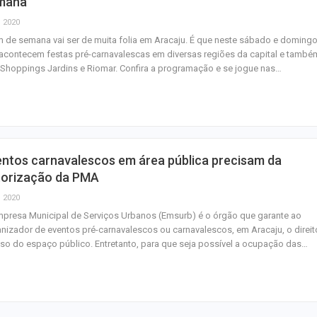
mana
, 2020
m de semana vai ser de muita folia em Aracaju. É que neste sábado e domingo
 acontecem festas pré-carnavalescas em diversas regiões da capital e també
Shoppings Jardins e Riomar. Confira a programação e se jogue nas…
ntos carnavalescos em área pública precisam da
torização da PMA
, 2020
presa Municipal de Serviços Urbanos (Emsurb) é o órgão que garante ao
nizador de eventos pré-carnavalescos ou carnavalescos, em Aracaju, o direit
so do espaço público. Entretanto, para que seja possível a ocupação das…