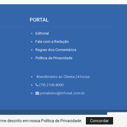
PORTAL
Editorial
Fale com a Redação
Regras dos Comentários
Política de Privacidade
Atendimento ao Cliente 24 horas:
(79) 2106-8000
jornalismo@infonet.com.br
76, Bairro São José | Aracaju-SE, CEP 49015-030, Fone: 79.2106.8000 - CI
me descrito em nossa Política de Privacidade.
Concordar
Centro de Informações LTDA