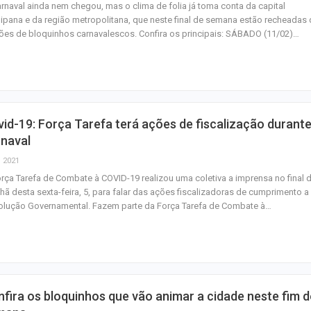
rnaval ainda nem chegou, mas o clima de folia já toma conta da capital
ipana e da região metropolitana, que neste final de semana estão recheadas
es de bloquinhos carnavalescos. Confira os principais: SÁBADO (11/02)…
id-19: Força Tarefa terá ações de fiscalização durante
rnaval
, 2021
rça Tarefa de Combate à COVID-19 realizou uma coletiva a imprensa no final 
ã desta sexta-feira, 5, para falar das ações fiscalizadoras de cumprimento a
olução Governamental. Fazem parte da Força Tarefa de Combate à…
fira os bloquinhos que vão animar a cidade neste fim d