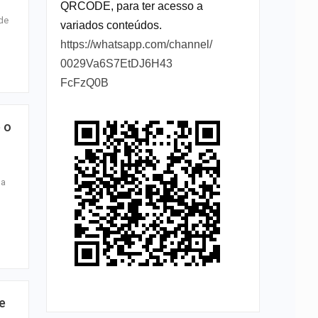
QRCODE, para ter acesso a
 de
variados conteúdos.
https://whatsapp.com/channel/
0029Va6S7EtDJ6H43
FcFzQ0B
 o
da
e