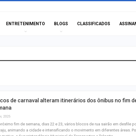
ENTRETENIMENTO
BLOGS
CLASSIFICADOS
ASSINA
SMTT alerta para
retenções no trâ
entorno do DIA 
Homem que ame
cos de carnaval alteram itinerários dos ônibus no fim d
matar a própria a
mana
preso em Santo
v, 2025
róximo fim de semana, dias 22 e 23, vários blocos de rua sairão em desfile p
Anvisa desmente
aju, animando a cidade e intensificando o movimento em diferentes áreas. Po
sobre presença