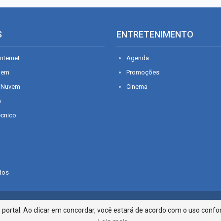
S
ENTRETENIMENTO
nternet
Agenda
gem
Promoções
 Nuvem
Cinema
n
écnico
dos
Infonet - Rua Monsenhor Silveira 2
ortal. Ao clicar em concordar, você estará de acordo com o uso confor