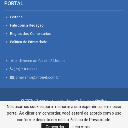
PORTAL
Editorial
Fale com a Redação
Regras dos Comentários
Política de Privacidade
Atendimento ao Cliente 24 horas:
(79) 2106-8000
jornalismo@infonet.com.br
© 2026 - O que é notícia em Sergipe. Todos os direitos
reservados.
Nós usamos cookies para melhorar a sua experiência em nosso
portal. Ao clicar em concordar, você estará de acordo com o uso
Infonet - Rua Monsenhor Silveira 276, Bairro São José |
Aracaju-SE, CEP 49015-030, Fone: 79.2106.8000 - CI Centro de
conforme descrito em nossa Política de Privacidade.
Informações LTDA
Concordar
Leia mais