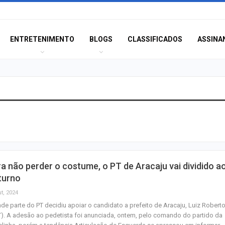
ENTRETENIMENTO
BLOGS
CLASSIFICADOS
ASSINA
Idoso sofre mal 
colide veículo co
poste na Coroa 
Prouni 2026: div
a não perder o costume, o PT de Aracaju vai dividido a
resultado de nov
turno
chamada para o 
t, 2024
de parte do PT decidiu apoiar o candidato a prefeito de Aracaju, Luiz Robert
Produção de pet
). A adesão ao pedetista foi anunciada, ontem, pelo comando do partido da
Sergipe aumento