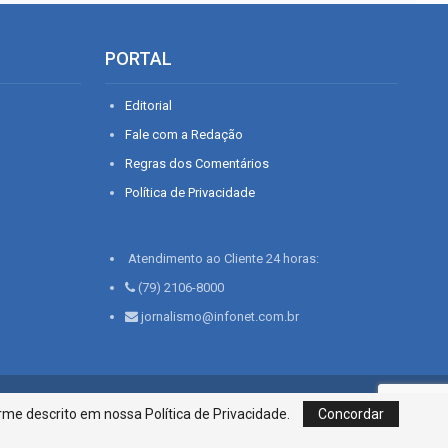
PORTAL
Editorial
Fale com a Redação
Regras dos Comentários
Política de Privacidade
Atendimento ao Cliente 24 horas:
(79) 2106-8000
jornalismo@infonet.com.br
76, Bairro São José | Aracaju-SE, CEP 49015-030, Fone: 79.2106.8000 - CI
me descrito em nossa Política de Privacidade.
Concordar
Centro de Informações LTDA