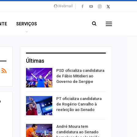
Webmail
NTE
SERVIÇOS
Últimas
súbito e
PSD oficializa candidatura
ntra
de Fábio Mitidieri ao
do…
Governo de Sergipe
ulgado o
PT oficializa candidatura
o
a
de Rogério Carvalho à
2º…
reeleição ao Senado
o
róleo em
André Moura tem
u 1,7% em
candidatura ao Senado