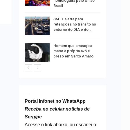
homologada pelo União
Brasil
ergipe
SMTT alerta para
as para
retenções no trânsito no
entorno do DIA e do…
s por
Homem que ameaçou
os no
matar a própria avó é
isco
preso em Santo Amaro
----
Portal Infonet no WhatsApp
Receba no celular notícias de
Sergipe
Acesse o link abaixo, ou escanei o