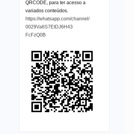
QRCODE, para ter acesso a
variados conteúdos.
https://whatsapp.com/channel/
0029Va6S7EtDJ6H43
FcFzQ0B