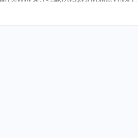
elinha, porém a tendência Articulação de Esquerda se apressou em informar…
junho
Plataforma GO S
disponibiliza vag
cozinheiro e…
Três investigado
tráfico são pres
Baixo São Franc