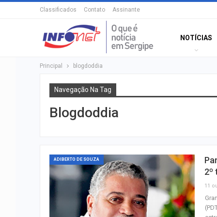
Classificados
Contato
Assinante
NOTÍCIAS
Principal
blogdoddia
Navegação Na Tag
Blogdoddia
Par
ADIBERTO DE SOUZA
2º 
11 ou
Gran
(PDT