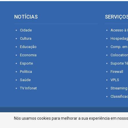
NOTÍCIAS
SERVIÇO
Cidade
Acesso à I
Cultura
Hospeda
Educação
Comp. em
Economia
Colocatio
Esporte
Suporte T
Política
Firewall
Saúde
VPLS
TV Infonet
Streaming
Classifica
© 2026 - O que é notícia em Sergipe. Todos os direitos reservados.
Nós usamos cookies para melhorar a sua experiência em nosso p