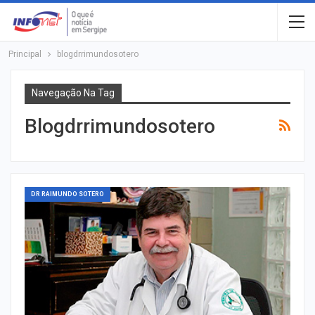
Principal
blogdrrimundosotero
Navegação Na Tag
Blogdrrimundosotero
DR RAIMUNDO SOTERO