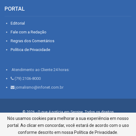
PORTAL
Editorial
Fale com a Redação
Regras dos Comentários
Política de Privacidade
Atendimento ao Cliente 24 horas:
(79) 2106-8000
jornalismo@infonet.com.br
© 2026 - O que é notícia em Sergipe. Todos os direitos
reservados.
Nós usamos cookies para melhorar a sua experiência em nosso
portal. Ao clicar em concordar, você estará de acordo com o uso
Infonet - Rua Monsenhor Silveira 276, Bairro São José |
Aracaju-SE, CEP 49015-030, Fone: 79.2106.8000 - CI Centro de
conforme descrito em nossa Política de Privacidade.