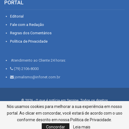
PORTAL
Editorial
Fale com a Redação
Regras dos Comentários
Política de Privacidade
Atendimento ao Cliente 24 horas:
(79) 2106-8000
jornalismo@infonet.com.br
© 2026 - O que é notícia em Sergipe. Todos os direitos
reservados.
Nós usamos cookies para melhorar a sua experiência em nosso
portal. Ao clicar em concordar, você estará de acordo com o uso
Infonet - Rua Monsenhor Silveira 276, Bairro São José |
Aracaju-SE, CEP 49015-030, Fone: 79.2106.8000 - CI Centro de
conforme descrito em nossa Política de Privacidade.
Informações LTDA
Concordar
Leia mais