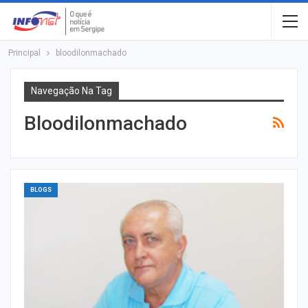
Principal
bloodilonmachado
Navegação Na Tag
Bloodilonmachado
BLOGS