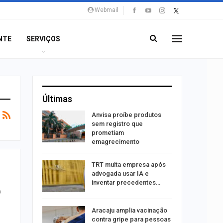
Webmail
NTE
SERVIÇOS
Últimas
aninha
Anvisa proíbe produtos
com
sem registro que
 3 mil
prometiam
emagrecimento
tabaiana
TRT multa empresa após
o em
advogada usar IA e
ia dos…
inventar precedentes…
o
traz a
Aracaju amplia vacinação
contra gripe para pessoas