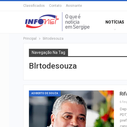
Classificados
Contato
Assinante
NOTÍCIAS
Principal
blrtodesouza
Navegação Na Tag
Blrtodesouza
Rif
ADIBERTO DE SOUZA
6 fev
Depo
PDT)
pref
can