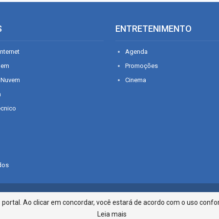
S
ENTRETENIMENTO
nternet
Agenda
gem
Promoções
 Nuvem
Cinema
n
écnico
dos
Infonet - Rua Monsenhor Silveira 2
ortal. Ao clicar em concordar, você estará de acordo com o uso confor
Leia mais