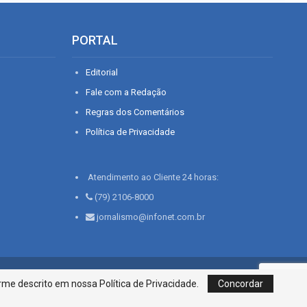
PORTAL
Editorial
Fale com a Redação
Regras dos Comentários
Política de Privacidade
Atendimento ao Cliente 24 horas:
(79) 2106-8000
jornalismo@infonet.com.br
76, Bairro São José | Aracaju-SE, CEP 49015-030, Fone: 79.2106.8000 - CI
me descrito em nossa Política de Privacidade.
Concordar
Centro de Informações LTDA