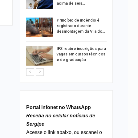
acima de seis…
rca de 104
Princípio de incêndio é
oas
registrado durante
rar…
desmontagem da Vila do…
por
IFS reabre inscrições para
co de
vagas em cursos técnicos
to
e de graduação
----
Portal Infonet no WhatsApp
Receba no celular notícias de
Sergipe
Acesse o link abaixo, ou escanei o