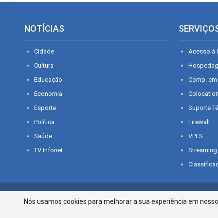
NOTÍCIAS
SERVIÇO
Cidade
Acesso à I
Cultura
Hospeda
Educação
Comp. em
Economia
Colocatio
Esporte
Suporte T
Política
Firewall
Saúde
VPLS
TV Infonet
Streaming
Classifica
© 2026 - O que é notícia em Sergipe. Todos os direitos reservados.
Nós usamos cookies para melhorar a sua experiência em nosso p