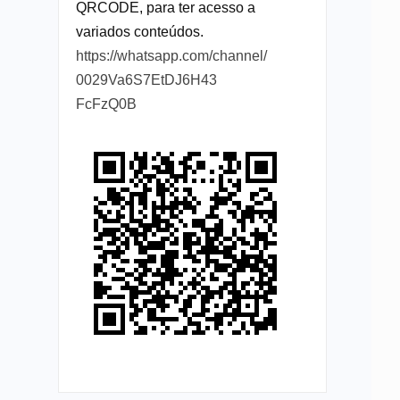
QRCODE, para ter acesso a
variados conteúdos.
https://whatsapp.com/channel/
0029Va6S7EtDJ6H43
FcFzQ0B