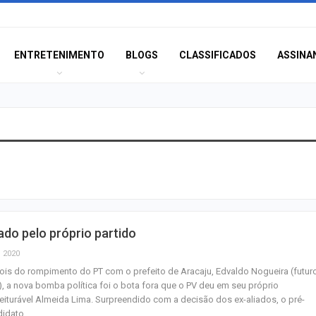
ENTRETENIMENTO
BLOGS
CLASSIFICADOS
ASSINA
Câmara de Itabai
abre concurso 
salários de até R$
Filarmônica de I
ado pelo próprio partido
realiza concert
homenagem ao D
, 2020
is do rompimento do PT com o prefeito de Aracaju, Edvaldo Nogueira (futur
, a nova bomba política foi o bota fora que o PV deu em seu próprio
Maurício Manieri 
eiturável Almeida Lima. Surpreendido com a decisão dos ex-aliados, o pré-
Aracaju a turnê
didato…