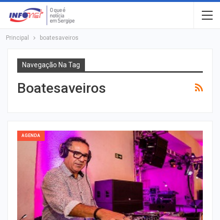
Principal
boatesaveiros
Navegação Na Tag
Boatesaveiros
AGENDA