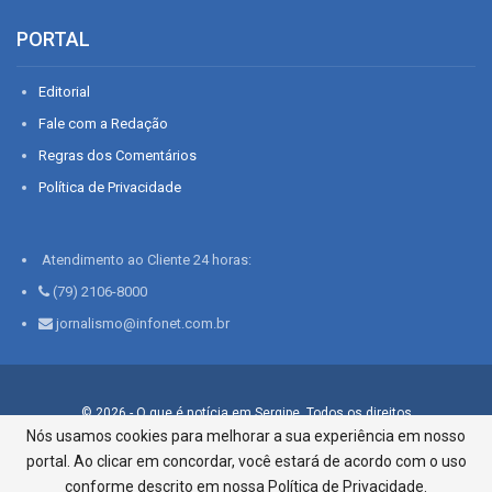
PORTAL
Editorial
Fale com a Redação
Regras dos Comentários
Política de Privacidade
Atendimento ao Cliente 24 horas:
(79) 2106-8000
jornalismo@infonet.com.br
© 2026 - O que é notícia em Sergipe. Todos os direitos
reservados.
Nós usamos cookies para melhorar a sua experiência em nosso
portal. Ao clicar em concordar, você estará de acordo com o uso
Infonet - Rua Monsenhor Silveira 276, Bairro São José |
Aracaju-SE, CEP 49015-030, Fone: 79.2106.8000 - CI Centro de
conforme descrito em nossa Política de Privacidade.