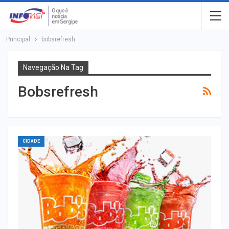
Principal
bobsrefresh
Navegação Na Tag
Bobsrefresh
CIDADE