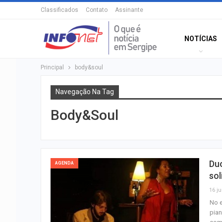
Classificados
Contato
Assinante
NOTÍCIAS
Principal
body&soul
Navegação Na Tag
Body&soul
Duo
AGENDA
sol
16 ju
No e
pian