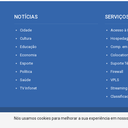
NOTÍCIAS
SERVIÇO
Cidade
Acesso à I
Cultura
Hospeda
Educação
Comp. em
Economia
Colocatio
Esporte
Suporte T
Política
Firewall
Saúde
VPLS
TV Infonet
Streaming
Classifica
© 2026 - O que é notícia em Sergipe. Todos os direitos reservados.
Nós usamos cookies para melhorar a sua experiência em nosso p