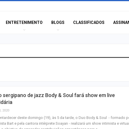
ENTRETENIMENTO
BLOGS
CLASSIFICADOS
ASSINA
Idoso sofre mal 
colide veículo co
poste na Coroa 
Prouni 2026: div
 sergipano de jazz Body & Soul fará show em live
resultado de nov
idária
chamada para o 
l, 2020
ntardecer deste domingo (19), às 5 da tarde, o Duo Body & Soul - formado p
Produção de pet
ista Bart e pela cantora intérprete Soayan - realizará um show intimista e virtua
Sergipe aumento