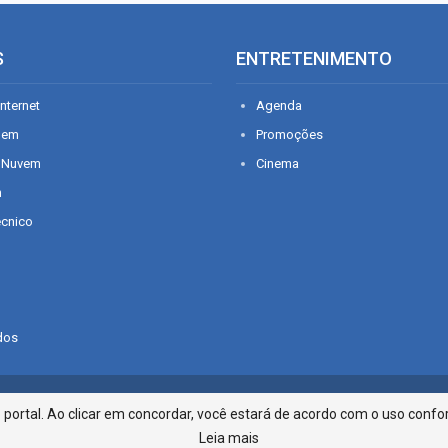
S
ENTRETENIMENTO
nternet
Agenda
gem
Promoções
 Nuvem
Cinema
n
écnico
dos
Infonet - Rua Monsenhor Silveira 2
ortal. Ao clicar em concordar, você estará de acordo com o uso confor
Leia mais