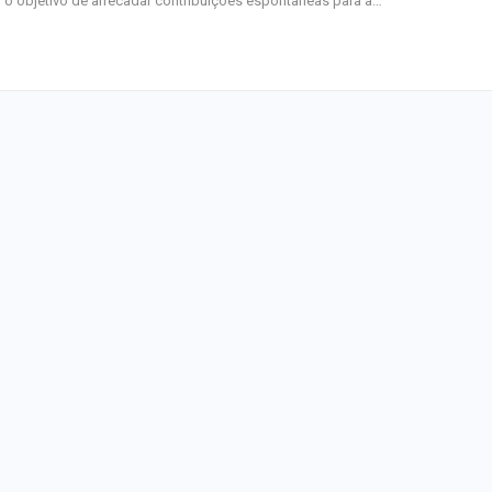
o objetivo de arrecadar contribuições espontâneas para a…
junho
Plataforma GO S
disponibiliza vag
cozinheiro e…
Três investigado
tráfico são pres
Baixo São Franc