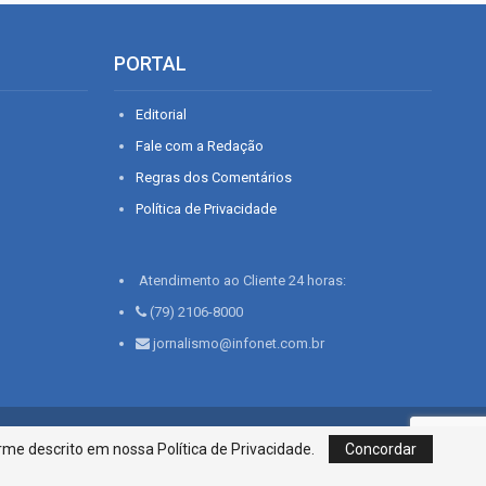
PORTAL
Editorial
Fale com a Redação
Regras dos Comentários
Política de Privacidade
Atendimento ao Cliente 24 horas:
(79) 2106-8000
jornalismo@infonet.com.br
76, Bairro São José | Aracaju-SE, CEP 49015-030, Fone: 79.2106.8000 - CI
me descrito em nossa Política de Privacidade.
Concordar
Centro de Informações LTDA