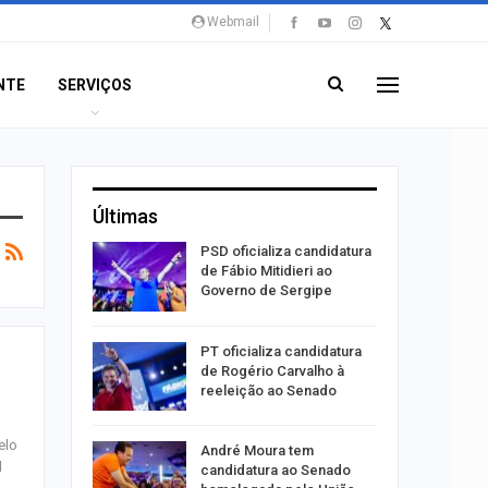
Webmail
NTE
SERVIÇOS
Últimas
súbito e
PSD oficializa candidatura
ntra
de Fábio Mitidieri ao
do…
Governo de Sergipe
ulgado o
PT oficializa candidatura
a
de Rogério Carvalho à
2º…
reeleição ao Senado
elo
róleo em
André Moura tem
l
u 1,7% em
candidatura ao Senado