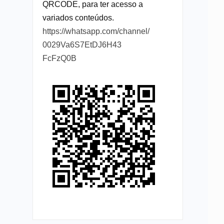
QRCODE, para ter acesso a
variados conteúdos.
https://whatsapp.com/channel/
0029Va6S7EtDJ6H43
FcFzQ0B