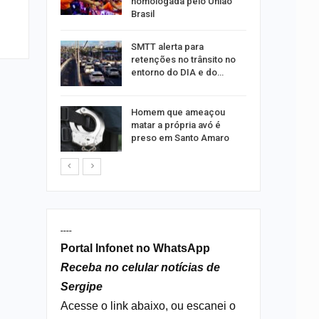
homologada pelo União
Brasil
ergipe
SMTT alerta para
as para
retenções no trânsito no
entorno do DIA e do…
s por
Homem que ameaçou
os no
matar a própria avó é
isco
preso em Santo Amaro
----
Portal Infonet no WhatsApp
Receba no celular notícias de
Sergipe
Acesse o link abaixo, ou escanei o