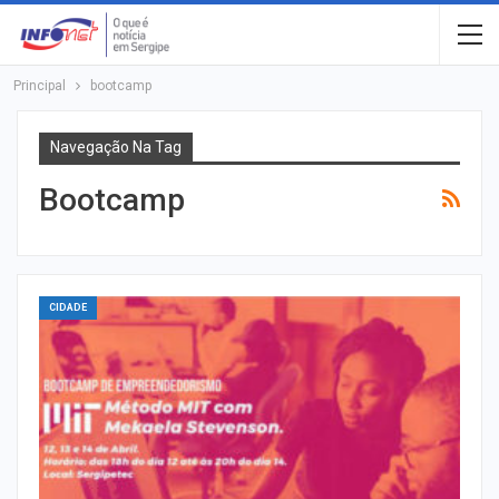
Principal
bootcamp
Navegação Na Tag
Bootcamp
CIDADE