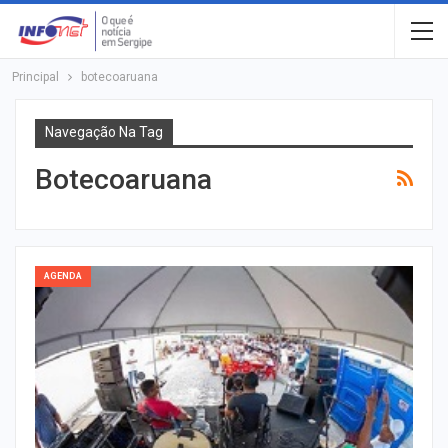
Principal
botecoaruana
Navegação Na Tag
Botecoaruana
AGENDA