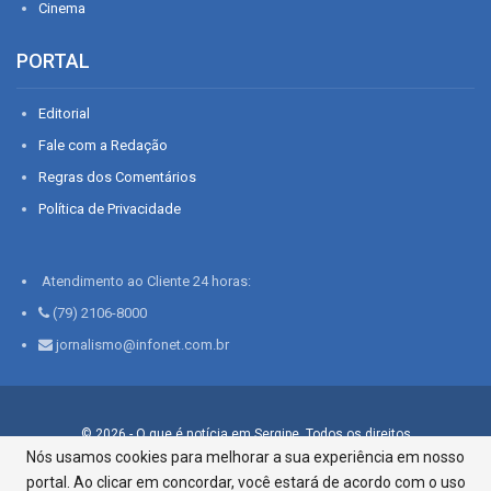
Cinema
PORTAL
Editorial
Fale com a Redação
Regras dos Comentários
Política de Privacidade
Atendimento ao Cliente 24 horas:
(79) 2106-8000
jornalismo@infonet.com.br
© 2026 - O que é notícia em Sergipe. Todos os direitos
reservados.
Nós usamos cookies para melhorar a sua experiência em nosso
portal. Ao clicar em concordar, você estará de acordo com o uso
Infonet - Rua Monsenhor Silveira 276, Bairro São José |