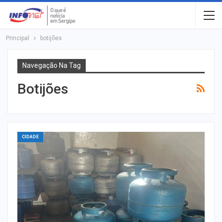
Principal
botijões
Navegação Na Tag
Botijões
CIDADE