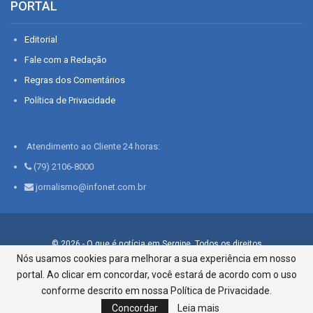
PORTAL
Editorial
Fale com a Redação
Regras dos Comentários
Política de Privacidade
Atendimento ao Cliente 24 horas:
(79) 2106-8000
jornalismo@infonet.com.br
© 2026 - O que é notícia em Sergipe. Todos os direitos
reservados.
Nós usamos cookies para melhorar a sua experiência em nosso
portal. Ao clicar em concordar, você estará de acordo com o uso
Infonet - Rua Monsenhor Silveira 276, Bairro São José |
Aracaju-SE, CEP 49015-030, Fone: 79.2106.8000 - CI Centro de
conforme descrito em nossa Política de Privacidade.
Informações LTDA
Concordar
Leia mais