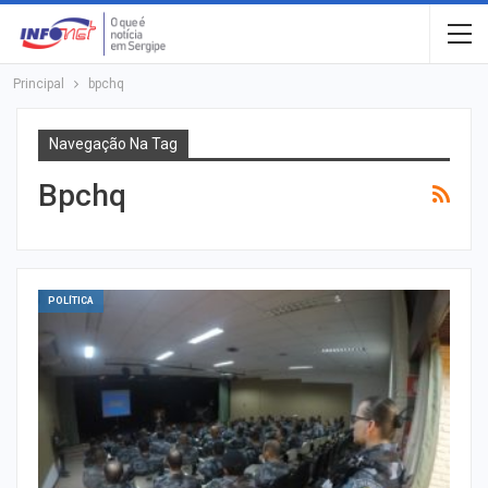
Principal
bpchq
Navegação Na Tag
Bpchq
POLÍTICA