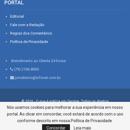
PORTAL
Editorial
Fale com a Redação
Regras dos Comentários
Política de Privacidade
Atendimento ao Cliente 24 horas:
(79) 2106-8000
jornalismo@infonet.com.br
© 2026 - O que é notícia em Sergipe. Todos os direitos
reservados.
Nós usamos cookies para melhorar a sua experiência em nosso
portal. Ao clicar em concordar, você estará de acordo com o uso
Infonet - Rua Monsenhor Silveira 276, Bairro São José |
Aracaju-SE, CEP 49015-030, Fone: 79.2106.8000 - CI Centro de
conforme descrito em nossa Política de Privacidade.
Informações LTDA
Concordar
Leia mais