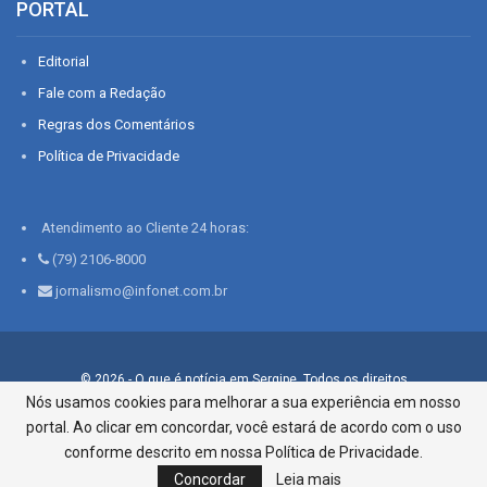
PORTAL
Editorial
Fale com a Redação
Regras dos Comentários
Política de Privacidade
Atendimento ao Cliente 24 horas:
(79) 2106-8000
jornalismo@infonet.com.br
© 2026 - O que é notícia em Sergipe. Todos os direitos
reservados.
Nós usamos cookies para melhorar a sua experiência em nosso
portal. Ao clicar em concordar, você estará de acordo com o uso
Infonet - Rua Monsenhor Silveira 276, Bairro São José |
Aracaju-SE, CEP 49015-030, Fone: 79.2106.8000 - CI Centro de
conforme descrito em nossa Política de Privacidade.
Informações LTDA
Concordar
Leia mais