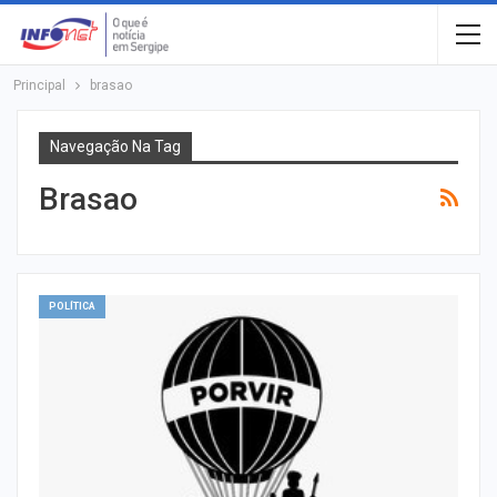
Principal
brasao
Navegação Na Tag
Brasao
POLÍTICA