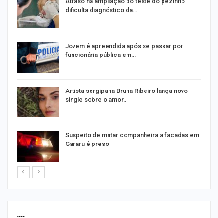
Atraso na ampliação do teste do pezinho
dificulta diagnóstico da…
na
Jovem é apreendida após se passar por
funcionária pública em…
s
Artista sergipana Bruna Ribeiro lança novo
single sobre o amor…
Suspeito de matar companheira a facadas em
Gararu é preso
----