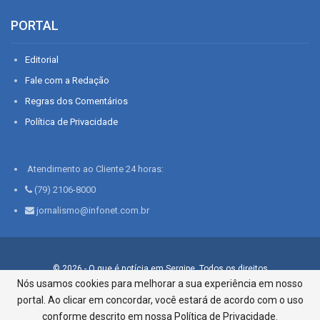
PORTAL
Editorial
Fale com a Redação
Regras dos Comentários
Política de Privacidade
Atendimento ao Cliente 24 horas:
(79) 2106-8000
jornalismo@infonet.com.br
© 2026 - O que é notícia em Sergipe. Todos os direitos
reservados.
Nós usamos cookies para melhorar a sua experiência em nosso
portal. Ao clicar em concordar, você estará de acordo com o uso
Infonet - Rua Monsenhor Silveira 276, Bairro São José |
Aracaju-SE, CEP 49015-030, Fone: 79.2106.8000 - CI Centro de
conforme descrito em nossa Política de Privacidade.