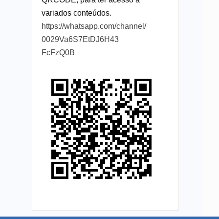
variados conteúdos.
https://whatsapp.com/channel/
0029Va6S7EtDJ6H43
FcFzQ0B