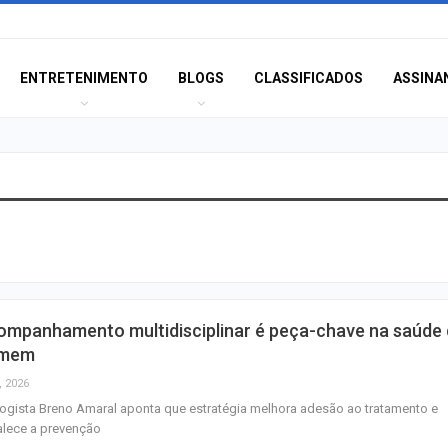
ENTRETENIMENTO
BLOGS
CLASSIFICADOS
ASSINA
Moradores prote
melhorias e blo
rodovia em Soco
Bairro América 
ompanhamento multidisciplinar é peça-chave na saúde
décima edição d
mem
‘Tamo…
, 2026
ogista Breno Amaral aponta que estratégia melhora adesão ao tratamento e
Pinguim-de-mag
alece a prevenção
encontrado mort