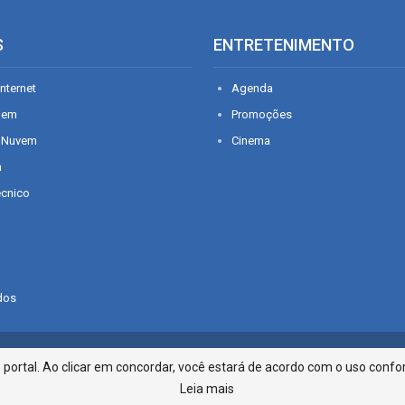
S
ENTRETENIMENTO
nternet
Agenda
gem
Promoções
 Nuvem
Cinema
n
écnico
dos
Infonet - Rua Monsenhor Silveira 2
ortal. Ao clicar em concordar, você estará de acordo com o uso confor
Leia mais