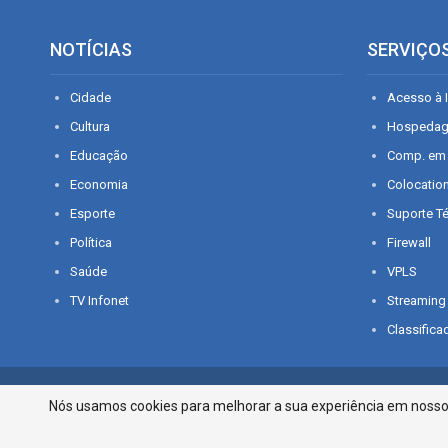
NOTÍCIAS
SERVIÇO
Cidade
Acesso à I
Cultura
Hospeda
Educação
Comp. em
Economia
Colocatio
Esporte
Suporte T
Política
Firewall
Saúde
VPLS
TV Infonet
Streaming
Classifica
© 2026 - O que é notícia em Sergipe. Todos os direitos reservados.
Nós usamos cookies para melhorar a sua experiência em nosso p