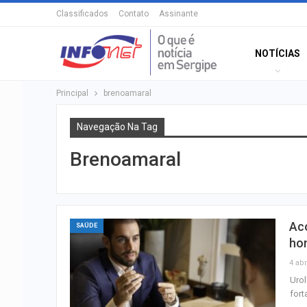
Classificados
Contato
Assinante
NOTÍCIAS
Principal
brenoamaral
Navegação Na Tag
Brenoamaral
Ac
SAÚDE
ho
4 abr
Urol
fort