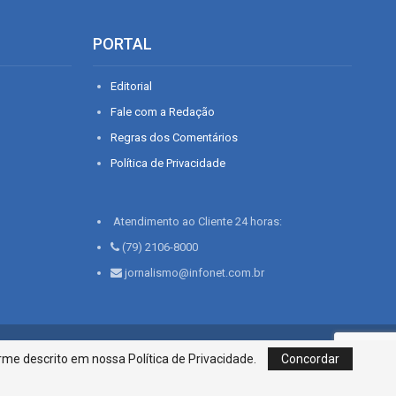
PORTAL
Editorial
Fale com a Redação
Regras dos Comentários
Política de Privacidade
Atendimento ao Cliente 24 horas:
(79) 2106-8000
jornalismo@infonet.com.br
76, Bairro São José | Aracaju-SE, CEP 49015-030, Fone: 79.2106.8000 - CI
me descrito em nossa Política de Privacidade.
Concordar
Centro de Informações LTDA