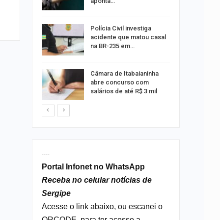
aponta…
 exame de
Polícia Civil investiga
português
acidente que matou casal
na BR-235 em…
s morre
Câmara de Itabaianinha
nto na SE-
abre concurso com
salários de até R$ 3 mil
----
Portal Infonet no WhatsApp
Receba no celular notícias de
Sergipe
Acesse o link abaixo, ou escanei o
QRCODE, para ter acesso a