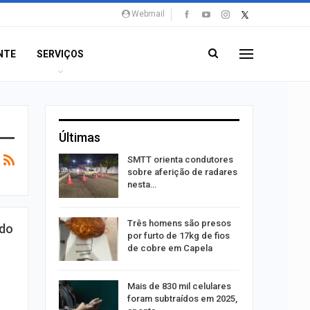
Webmail
NTE
SERVIÇOS
Últimas
stam por
SMTT orienta condutores
queiam
sobre aferição de radares
rro
nesta…
recebe
Três homens são presos
 do
o projeto
por furto de 17kg de fios
de cobre em Capela
alhães é
Mais de 830 mil celulares
o na Praia
foram subtraídos em 2025,