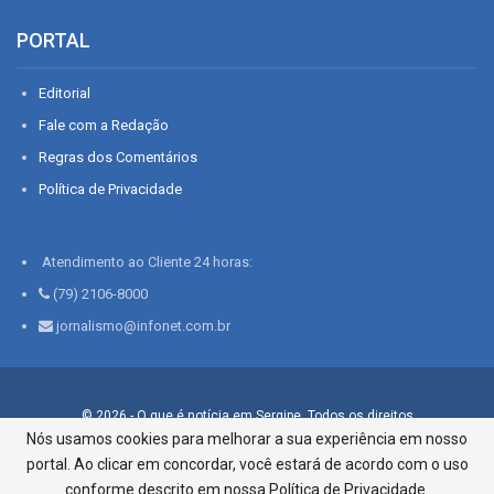
PORTAL
Editorial
Fale com a Redação
Regras dos Comentários
Política de Privacidade
Atendimento ao Cliente 24 horas:
(79) 2106-8000
jornalismo@infonet.com.br
© 2026 - O que é notícia em Sergipe. Todos os direitos
reservados.
Nós usamos cookies para melhorar a sua experiência em nosso
portal. Ao clicar em concordar, você estará de acordo com o uso
Infonet - Rua Monsenhor Silveira 276, Bairro São José |
Aracaju-SE, CEP 49015-030, Fone: 79.2106.8000 - CI Centro de
conforme descrito em nossa Política de Privacidade.