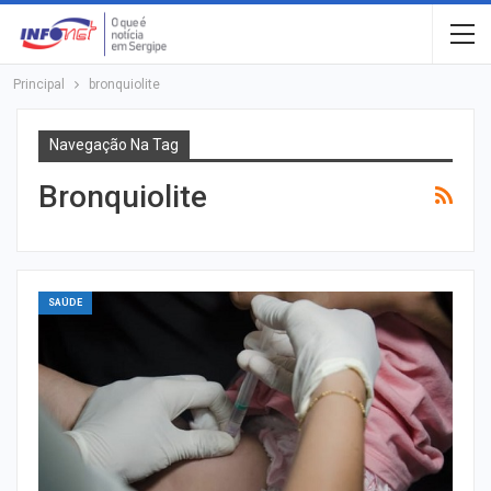
Principal
bronquiolite
Navegação Na Tag
Bronquiolite
SAÚDE