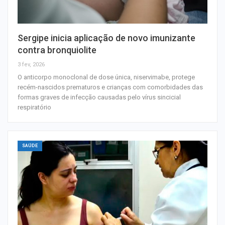
Sergipe inicia aplicação de novo imunizante
contra bronquiolite
3 fev, 2026
O anticorpo monoclonal de dose única, niservimabe, protege
recém-nascidos prematuros e crianças com comorbidades das
formas graves de infecção causadas pelo vírus sincicial
respiratório
SAÚDE