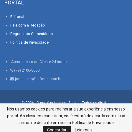
PORTAL
Editorial
Fale com a Redação
Regras dos Comentários
Política de Privacidade
Atendimento ao Cliente 24 horas:
(79) 2106-8000
jornalismo@infonet.com.br
© 2026 - O que é notícia em Sergipe. Todos os direitos
reservados.
Nós usamos cookies para melhorar a sua experiência em nosso
portal. Ao clicar em concordar, você estará de acordo com o uso
Infonet - Rua Monsenhor Silveira 276, Bairro São José |
Aracaju-SE, CEP 49015-030, Fone: 79.2106.8000 - CI Centro de
conforme descrito em nossa Política de Privacidade.
Informações LTDA
Concordar
Leia mais