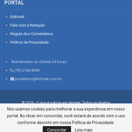
PORTAL
Editorial
Fale com a Redação
Regras dos Comentários
Política de Privacidade
Atendimento ao Cliente 24 horas:
(79) 2106-8000
jornalismo@infonet.com.br
© 2026 - O que é notícia em Sergipe. Todos os direitos
reservados.
Nós usamos cookies para melhorar a sua experiência em nosso
portal. Ao clicar em concordar, você estará de acordo com o uso
Infonet - Rua Monsenhor Silveira 276, Bairro São José |
Aracaju-SE, CEP 49015-030, Fone: 79.2106.8000 - CI Centro de
conforme descrito em nossa Política de Privacidade.
Informações LTDA
Concordar
Leia mais