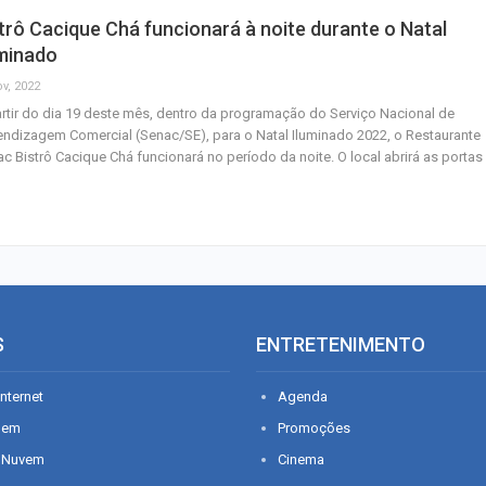
trô Cacique Chá funcionará à noite durante o Natal
uminado
ov, 2022
rtir do dia 19 deste mês, dentro da programação do Serviço Nacional de
ndizagem Comercial (Senac/SE), para o Natal Iluminado 2022, o Restaurante
c Bistrô Cacique Chá funcionará no período da noite. O local abrirá as portas
S
ENTRETENIMENTO
nternet
Agenda
gem
Promoções
 Nuvem
Cinema