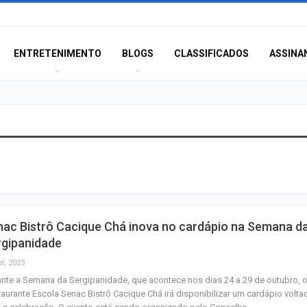
ENTRETENIMENTO
BLOGS
CLASSIFICADOS
ASSINA
Corregedoria ofe
de atendimento 
correição no…
Rede de Talentos
nac Bistrô Cacique Chá inova no cardápio na Semana d
oportunidades de
rgipanidade
para egressos 
t, 2023
nte a Semana da Sergipanidade, que acontece nos dias 24 a 29 de outubro, 
Homem é indicia
aurante Escola Senac Bistrô Cacique Chá irá disponibilizar um cardápio volta
ser filmado em a