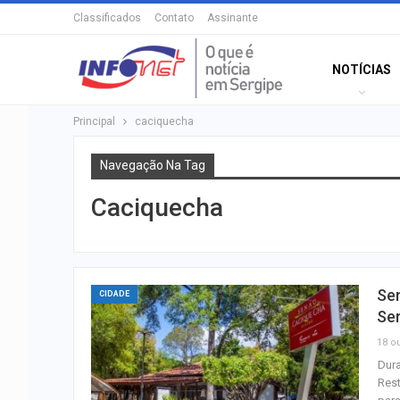
Classificados
Contato
Assinante
NOTÍCIAS
Principal
caciquecha
Navegação Na Tag
Caciquecha
Se
CIDADE
Se
18 ou
Dura
Rest