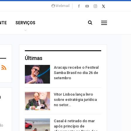
Webmail
NTE
SERVIÇOS
Últimas
rta canal
Aracaju recebe o Festival
durante
Samba Brasil no dia 26 de
setembro
 abre 60
Vitor Lisboa lança livro
a
 trabalho
sobre estratégia jurídica
do…
no setor…
o
do após
Casal é retirado do mar
do
to de
após princípio de