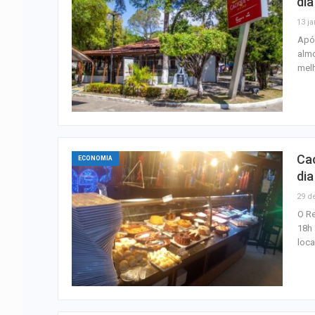
dia
13 ja
Após
almo
melh
Cac
ECONOMIA
dia
29 d
O Re
18h 
loca