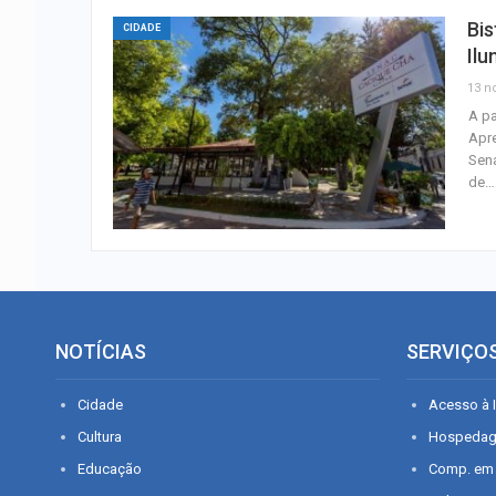
Bis
CIDADE
Il
13 n
A pa
Apre
Sena
de…
NOTÍCIAS
SERVIÇO
Cidade
Acesso à I
Cultura
Hospeda
Educação
Comp. em