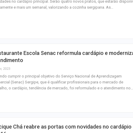
dades no cardápio principal. Serão quatro novos pratos, que estarão disponí
iamente e mais um semanal, valorizando a cozinha sergipana. As…
staurante Escola Senac reformula cardápio e moderniz
endimento
v, 2023
ndo cumprir o principal objetivo do Serviço Nacional de Aprendizagem
rcial (Senac) Sergipe, que é qualificar profissionais para o mercado de
alho, o cardápio, tendência de mercado, foi reformulado e o atendimento no
cique Chá reabre as portas com novidades no cardápio