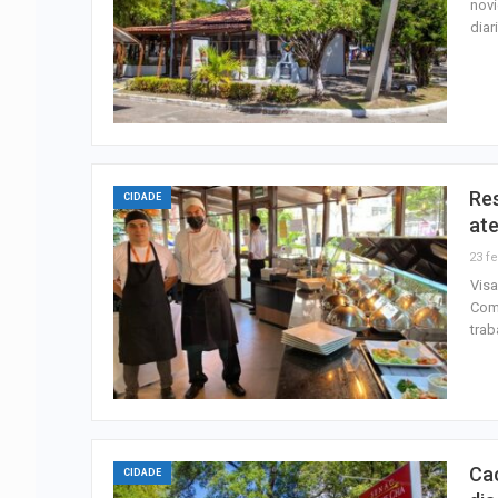
novi
diar
Re
CIDADE
at
23 fe
Visa
Come
trab
Ca
CIDADE