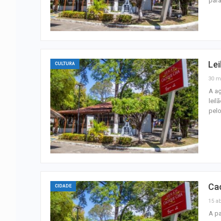
para
Lei
CULTURA
30 m
A a
leil
pelo
Cac
CIDADE
15 ab
A pa