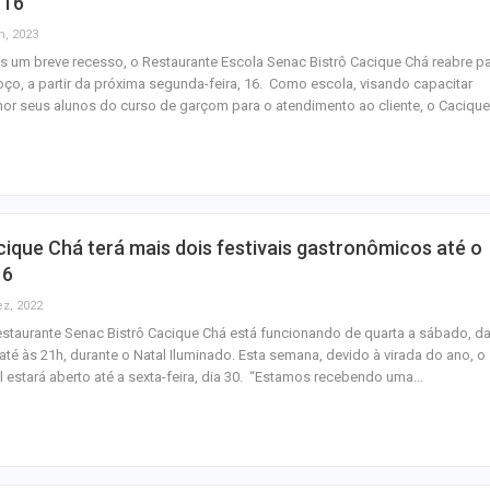
 16
n, 2023
 um breve recesso, o Restaurante Escola Senac Bistrô Cacique Chá reabre p
ço, a partir da próxima segunda-feira, 16. Como escola, visando capacitar
or seus alunos do curso de garçom para o atendimento ao cliente, o Caciqu
ique Chá terá mais dois festivais gastronômicos até o
 6
ez, 2022
staurante Senac Bistrô Cacique Chá está funcionando de quarta a sábado, d
até às 21h, durante o Natal Iluminado. Esta semana, devido à virada do ano, o
l estará aberto até a sexta-feira, dia 30. “Estamos recebendo uma…