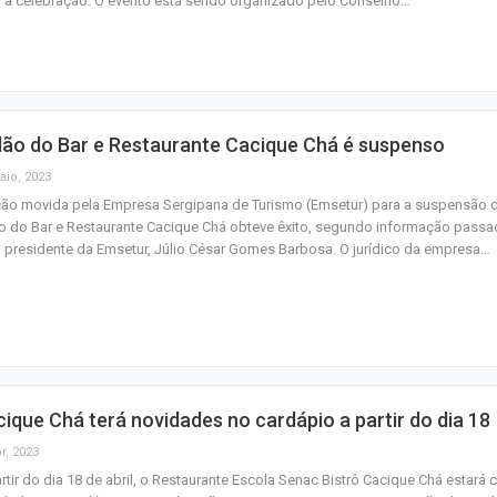
 a celebração. O evento está sendo organizado pelo Conselho…
importunação se
Agosto terá dois
saiba como assis
fenômenos
lão do Bar e Restaurante Cacique Chá é suspenso
Atraso na ampli
aio, 2023
teste do pezinho 
ção movida pela Empresa Sergipana de Turismo (Emsetur) para a suspensão 
diagnóstico da…
ão do Bar e Restaurante Cacique Chá obteve êxito, segundo informação passa
 presidente da Emsetur, Júlio César Gomes Barbosa. O jurídico da empresa…
ique Chá terá novidades no cardápio a partir do dia 18
r, 2023
rtir do dia 18 de abril, o Restaurante Escola Senac Bistrô Cacique Chá estará