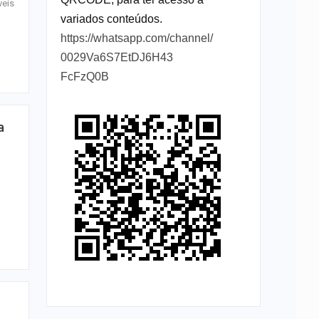
veis
variados conteúdos.
https://whatsapp.com/channel/
0029Va6S7EtDJ6H43
FcFzQ0B
a
…