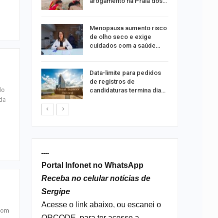
xual
afogamento na Praia dos…
 eclipses;
Menopausa aumento risco
tir aos
de olho seco e exige
cuidados com a saúde…
ação do
Data-limite para pedidos
dificulta
de registros de
do
candidaturas termina dia…
da
----
Portal Infonet no WhatsApp
Receba no celular notícias de
Sergipe
Acesse o link abaixo, ou escanei o
 com
QRCODE, para ter acesso a