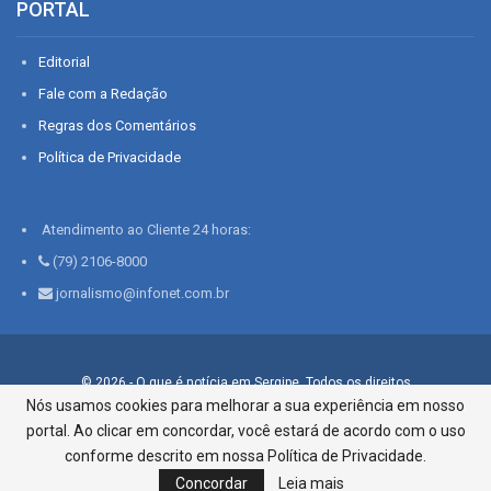
PORTAL
Editorial
Fale com a Redação
Regras dos Comentários
Política de Privacidade
Atendimento ao Cliente 24 horas:
(79) 2106-8000
jornalismo@infonet.com.br
© 2026 - O que é notícia em Sergipe. Todos os direitos
reservados.
Nós usamos cookies para melhorar a sua experiência em nosso
portal. Ao clicar em concordar, você estará de acordo com o uso
Infonet - Rua Monsenhor Silveira 276, Bairro São José |
Aracaju-SE, CEP 49015-030, Fone: 79.2106.8000 - CI Centro de
conforme descrito em nossa Política de Privacidade.
Informações LTDA
Concordar
Leia mais