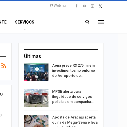
Webmail
NTE
SERVIÇOS
Últimas
 Viagem
Aena prevê R$ 275 mi em
investimentos no entorno
do Aeroporto de…
ina do
MPSE alerta para
po
ilegalidade de serviços
policiais em campanha…
12
Um Novo
Aposta de Aracaju acerta
quina da Mega-Sena e leva