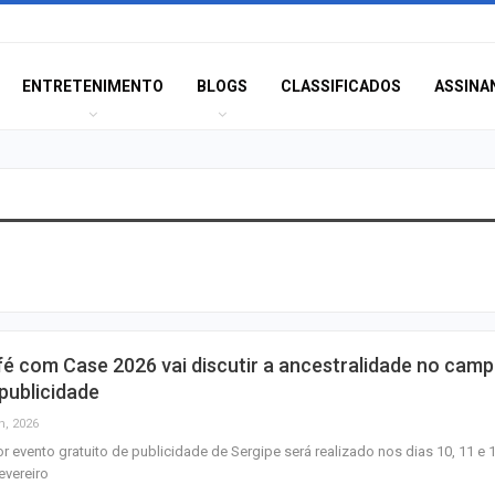
ENTRETENIMENTO
BLOGS
CLASSIFICADOS
ASSINA
Champagne: Uma
de Pai e Filho
A Fabulosa Maqu
é com Case 2026 vai discutir a ancestralidade no cam
Tempo
publicidade
n, 2026
r evento gratuito de publicidade de Sergipe será realizado nos dias 10, 11 e 
Homem Aranha: 
evereiro
Dia