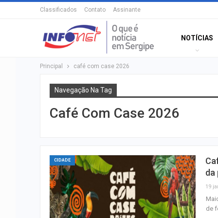
Classificados
Contato
Assinante
NOTÍCIAS
Principal
café com case 2026
Navegação Na Tag
Café Com Case 2026
Caf
CIDADE
da 
19 ja
Maio
de f