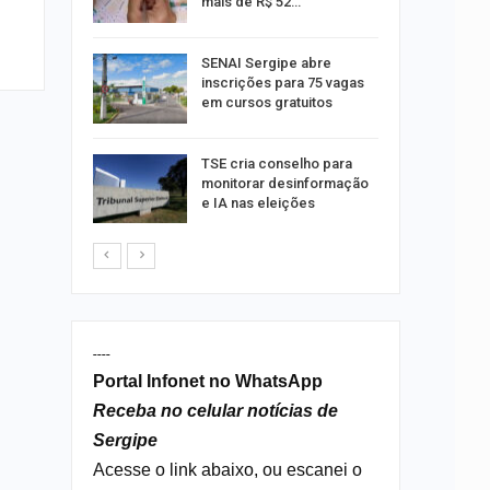
mais de R$ 52…
a e
SENAI Sergipe abre
reso por
inscrições para 75 vagas
ica
em cursos gratuitos
sibilidade
TSE cria conselho para
rante o
monitorar desinformação
e IA nas eleições
----
Portal Infonet no WhatsApp
Receba no celular notícias de
Sergipe
Acesse o link abaixo, ou escanei o