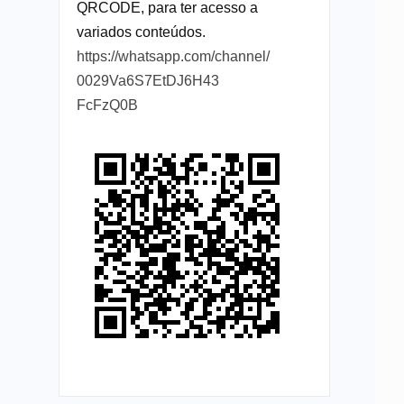
QRCODE, para ter acesso a
variados conteúdos.
https://whatsapp.com/channel/
0029Va6S7EtDJ6H43
FcFzQ0B