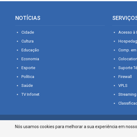
NOTÍCIAS
SERVIÇO
Cidade
Acesso à I
Cultura
Hospeda
Educação
Comp. em
Economia
Colocatio
Esporte
Suporte T
Política
Firewall
Saúde
VPLS
TV Infonet
Streaming
Classifica
© 2026 - O que é notícia em Sergipe. Todos os direitos reservados.
Nós usamos cookies para melhorar a sua experiência em nosso p