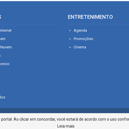
S
ENTRETENIMENTO
nternet
Agenda
gem
Promoções
 Nuvem
Cinema
n
écnico
dos
Infonet - Rua Monsenhor Silveira 2
ortal. Ao clicar em concordar, você estará de acordo com o uso confor
Leia mais