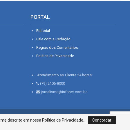
PORTAL
Editorial
Fale com a Redação
Regras dos Comentários
Política de Privacidade
Atendimento ao Cliente 24 horas:
(79) 2106-8000
jornalismo@infonet.com.br
76, Bairro São José | Aracaju-SE, CEP 49015-030, Fone: 79.2106.8000 - CI
me descrito em nossa Política de Privacidade.
Concordar
Centro de Informações LTDA