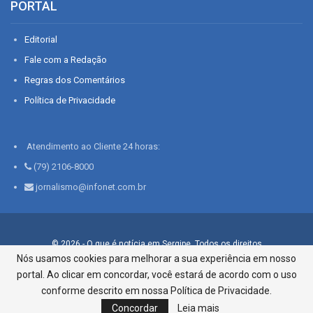
PORTAL
Editorial
Fale com a Redação
Regras dos Comentários
Política de Privacidade
Atendimento ao Cliente 24 horas:
(79) 2106-8000
jornalismo@infonet.com.br
© 2026 - O que é notícia em Sergipe. Todos os direitos
reservados.
Nós usamos cookies para melhorar a sua experiência em nosso
portal. Ao clicar em concordar, você estará de acordo com o uso
Infonet - Rua Monsenhor Silveira 276, Bairro São José |
Aracaju-SE, CEP 49015-030, Fone: 79.2106.8000 - CI Centro de
conforme descrito em nossa Política de Privacidade.
Informações LTDA
Concordar
Leia mais