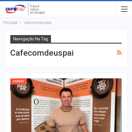
Principal
cafecomdeuspai
Navegação Na Tag
Cafecomdeuspai
AGENDA