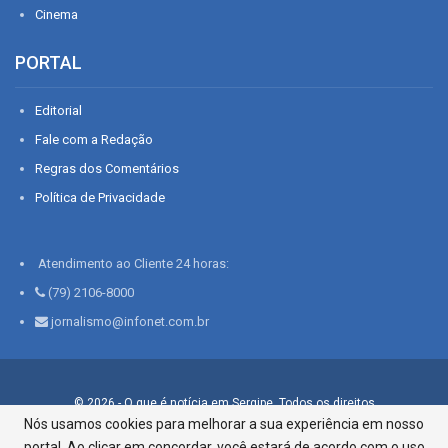
Cinema
PORTAL
Editorial
Fale com a Redação
Regras dos Comentários
Política de Privacidade
Atendimento ao Cliente 24 horas:
(79) 2106-8000
jornalismo@infonet.com.br
© 2026 - O que é notícia em Sergipe. Todos os direitos
reservados.
Nós usamos cookies para melhorar a sua experiência em nosso
portal. Ao clicar em concordar, você estará de acordo com o uso