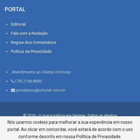
PORTAL
Editorial
Fale com a Redação
Regras dos Comentários
Política de Privacidade
Atendimento ao Cliente 24 horas:
(79) 2106-8000
jornalismo@infonet.com.br
© 2026 - O que é notícia em Sergipe. Todos os direitos
reservados.
Nós usamos cookies para melhorar a sua experiência em nosso
portal. Ao clicar em concordar, você estará de acordo com o uso
Infonet - Rua Monsenhor Silveira 276, Bairro São José |
Aracaju-SE, CEP 49015-030, Fone: 79.2106.8000 - CI Centro de
conforme descrito em nossa Política de Privacidade.