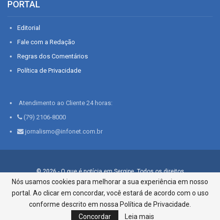
PORTAL
Editorial
Fale com a Redação
Regras dos Comentários
Política de Privacidade
Atendimento ao Cliente 24 horas:
(79) 2106-8000
jornalismo@infonet.com.br
© 2026 - O que é notícia em Sergipe. Todos os direitos
reservados.
Nós usamos cookies para melhorar a sua experiência em nosso
portal. Ao clicar em concordar, você estará de acordo com o uso
Infonet - Rua Monsenhor Silveira 276, Bairro São José |
Aracaju-SE, CEP 49015-030, Fone: 79.2106.8000 - CI Centro de
conforme descrito em nossa Política de Privacidade.
Informações LTDA
Concordar
Leia mais