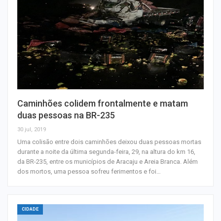
Caminhões colidem frontalmente e matam
duas pessoas na BR-235
30 jul, 2019
Uma colisão entre dois caminhões deixou duas pessoas mortas
durante a noite da última segunda-feira, 29, na altura do km 16,
da BR-235, entre os municípios de Aracaju e Areia Branca. Além
dos mortos, uma pessoa sofreu ferimentos e foi…
CIDADE