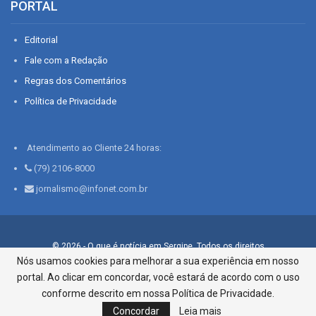
PORTAL
Editorial
Fale com a Redação
Regras dos Comentários
Política de Privacidade
Atendimento ao Cliente 24 horas:
(79) 2106-8000
jornalismo@infonet.com.br
© 2026 - O que é notícia em Sergipe. Todos os direitos
reservados.
Nós usamos cookies para melhorar a sua experiência em nosso
portal. Ao clicar em concordar, você estará de acordo com o uso
Infonet - Rua Monsenhor Silveira 276, Bairro São José |
Aracaju-SE, CEP 49015-030, Fone: 79.2106.8000 - CI Centro de
conforme descrito em nossa Política de Privacidade.
Informações LTDA
Concordar
Leia mais