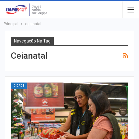
Principal
ceianatal
Navegação Na Tag
Ceianatal
CIDADE