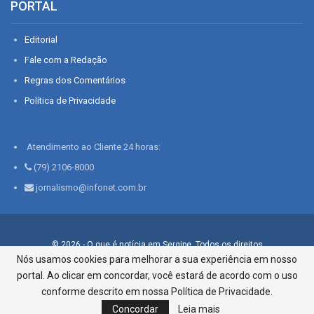
PORTAL
Editorial
Fale com a Redação
Regras dos Comentários
Política de Privacidade
Atendimento ao Cliente 24 horas:
(79) 2106-8000
jornalismo@infonet.com.br
© 2026 - O que é notícia em Sergipe. Todos os direitos
reservados.
Nós usamos cookies para melhorar a sua experiência em nosso
portal. Ao clicar em concordar, você estará de acordo com o uso
Infonet - Rua Monsenhor Silveira 276, Bairro São José |
Aracaju-SE, CEP 49015-030, Fone: 79.2106.8000 - CI Centro de
conforme descrito em nossa Política de Privacidade.
Informações LTDA
Concordar
Leia mais