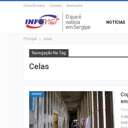
Classificados
Contato
Assinante
NOTÍCIAS
Principal
celas
Navegação Na Tag
Celas
Cop
CIDADE
em
16 ju
O Mi
Exec