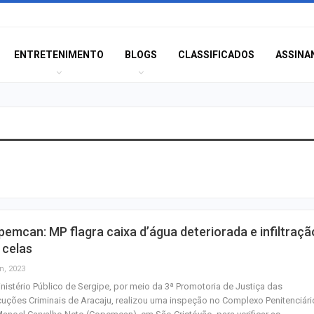
ENTRETENIMENTO
BLOGS
CLASSIFICADOS
ASSINA
Eventos esportiv
o trânsito em Ar
neste sábado
Confira as novas
emcan: MP flagra caixa d’água deteriorada e infiltraçã
emprego em Ara
 celas
nesta sexta-feira
n, 2023
nistério Público de Sergipe, por meio da 3ª Promotoria de Justiça das
Lei amplia puniç
uções Criminais de Aracaju, realizou uma inspeção no Complexo Penitenciári
crimes sexuais o