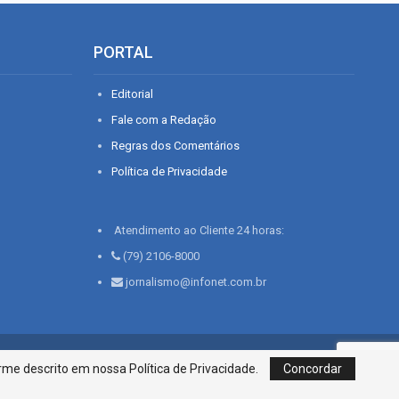
PORTAL
Editorial
Fale com a Redação
Regras dos Comentários
Política de Privacidade
Atendimento ao Cliente 24 horas:
(79) 2106-8000
jornalismo@infonet.com.br
76, Bairro São José | Aracaju-SE, CEP 49015-030, Fone: 79.2106.8000 - CI
me descrito em nossa Política de Privacidade.
Concordar
Centro de Informações LTDA