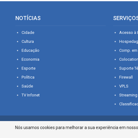
NOTÍCIAS
SERVIÇO
Cidade
Acesso à I
Cultura
Hospeda
Educação
Comp. em
Economia
Colocatio
Esporte
Suporte T
Política
Firewall
Saúde
VPLS
TV Infonet
Streaming
Classifica
© 2026 - O que é notícia em Sergipe. Todos os direitos reservados.
Nós usamos cookies para melhorar a sua experiência em nosso p