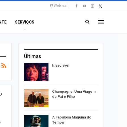
Webmail
NTE
SERVIÇOS
Últimas
os alteram
Insaciável
acaju
 vagas de
Champagne: Uma Viagem
o
caju
de Pai e Filho
ão a
A Fabulosa Maquina do
o
nline
Tempo