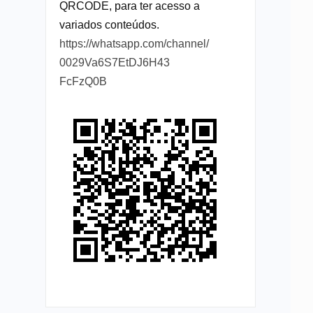
QRCODE, para ter acesso a
variados conteúdos.
https://whatsapp.com/channel/
0029Va6S7EtDJ6H43
FcFzQ0B