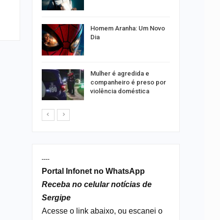
 entenda
por
Homem Aranha: Um Novo
s no Santa
Dia
 concerto
Mulher é agredida e
sferas”
companheiro é preso por
violência doméstica
----
Portal Infonet no WhatsApp
Receba no celular notícias de
Sergipe
Acesse o link abaixo, ou escanei o