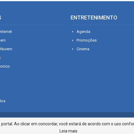
S
ENTRETENIMENTO
nternet
Agenda
gem
Promoções
 Nuvem
Cinema
n
écnico
dos
Infonet - Rua Monsenhor Silveira 2
ortal. Ao clicar em concordar, você estará de acordo com o uso confor
Leia mais