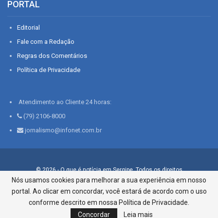
PORTAL
Editorial
Fale com a Redação
Regras dos Comentários
Política de Privacidade
Atendimento ao Cliente 24 horas:
(79) 2106-8000
jornalismo@infonet.com.br
© 2026 - O que é notícia em Sergipe. Todos os direitos
reservados.
Nós usamos cookies para melhorar a sua experiência em nosso
portal. Ao clicar em concordar, você estará de acordo com o uso
Infonet - Rua Monsenhor Silveira 276, Bairro São José |
Aracaju-SE, CEP 49015-030, Fone: 79.2106.8000 - CI Centro de
conforme descrito em nossa Política de Privacidade.
Informações LTDA
Concordar
Leia mais