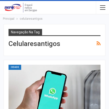
Principal
celularesantigos
Navegação Na Tag
Celularesantigos
CIDADE