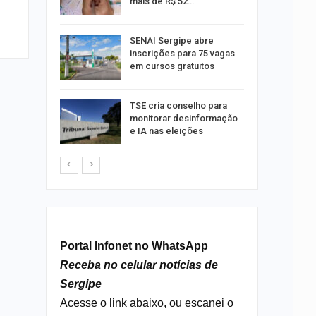
mais de R$ 52…
a e
SENAI Sergipe abre
reso por
inscrições para 75 vagas
ica
em cursos gratuitos
sibilidade
TSE cria conselho para
rante o
monitorar desinformação
e IA nas eleições
----
Portal Infonet no WhatsApp
Receba no celular notícias de
Sergipe
Acesse o link abaixo, ou escanei o