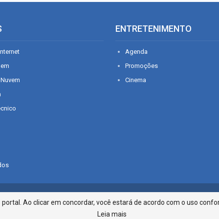
S
ENTRETENIMENTO
nternet
Agenda
gem
Promoções
 Nuvem
Cinema
n
écnico
dos
Infonet - Rua Monsenhor Silveira 2
ortal. Ao clicar em concordar, você estará de acordo com o uso confor
Leia mais