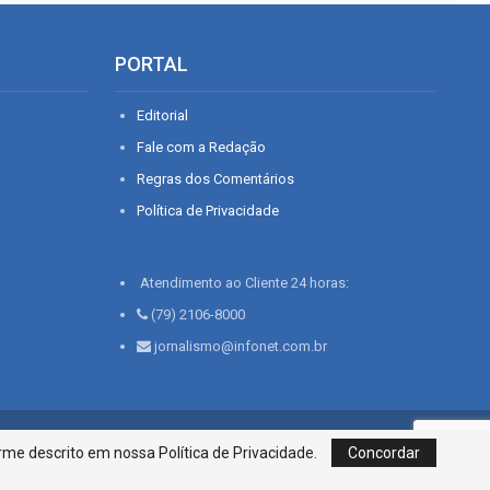
PORTAL
Editorial
Fale com a Redação
Regras dos Comentários
Política de Privacidade
Atendimento ao Cliente 24 horas:
(79) 2106-8000
jornalismo@infonet.com.br
76, Bairro São José | Aracaju-SE, CEP 49015-030, Fone: 79.2106.8000 - CI
me descrito em nossa Política de Privacidade.
Concordar
Centro de Informações LTDA