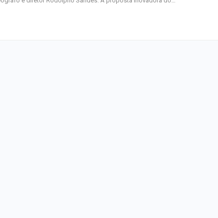
ógrafo e diretor Rodolpho Sandes. A proposta inovadora do…
Mulher é agredid
companheiro é p
violência domést
Sergipe terá pos
de chuva leve du
fim de semana