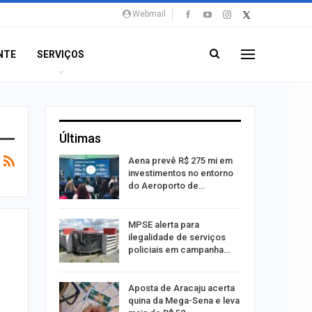
Webmail
NTE
SERVIÇOS
Últimas
 Viagem
Aena prevê R$ 275 mi em
investimentos no entorno
do Aeroporto de…
ina do
MPSE alerta para
ilegalidade de serviços
policiais em campanha…
Um Novo
Aposta de Aracaju acerta
quina da Mega-Sena e leva