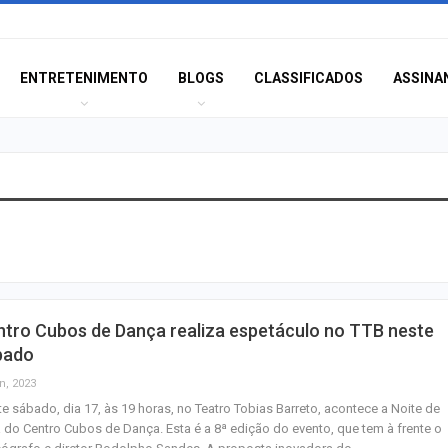
ENTRETENIMENTO
BLOGS
CLASSIFICADOS
ASSINA
Champagne: Uma
de Pai e Filho
A Fabulosa Maqu
ntro Cubos de Dança realiza espetáculo no TTB neste
Tempo
bado
n, 2023
e sábado, dia 17, às 19 horas, no Teatro Tobias Barreto, acontece a Noite de
Homem Aranha: 
 do Centro Cubos de Dança. Esta é a 8ª edição do evento, que tem à frente o
Dia