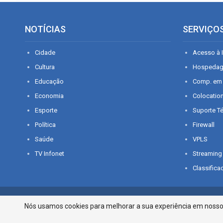
NOTÍCIAS
SERVIÇO
Cidade
Acesso à I
Cultura
Hospeda
Educação
Comp. em
Economia
Colocatio
Esporte
Suporte T
Política
Firewall
Saúde
VPLS
TV Infonet
Streaming
Classifica
© 2026 - O que é notícia em Sergipe. Todos os direitos reservados.
Nós usamos cookies para melhorar a sua experiência em nosso p