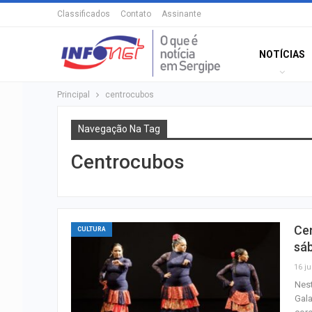
Classificados
Contato
Assinante
NOTÍCIAS
Principal
centrocubos
Navegação Na Tag
Centrocubos
Ce
CULTURA
sá
16 ju
Nest
Gala