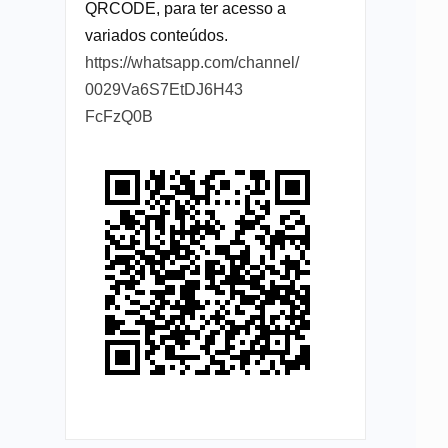
QRCODE, para ter acesso a
variados conteúdos.
https://whatsapp.com/channel/
0029Va6S7EtDJ6H43
FcFzQ0B