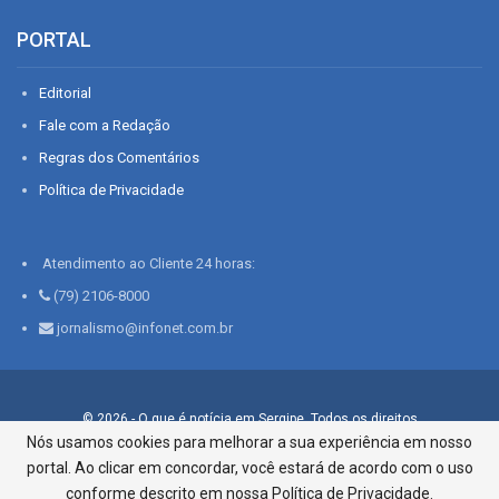
PORTAL
Editorial
Fale com a Redação
Regras dos Comentários
Política de Privacidade
Atendimento ao Cliente 24 horas:
(79) 2106-8000
jornalismo@infonet.com.br
© 2026 - O que é notícia em Sergipe. Todos os direitos
reservados.
Nós usamos cookies para melhorar a sua experiência em nosso
portal. Ao clicar em concordar, você estará de acordo com o uso
Infonet - Rua Monsenhor Silveira 276, Bairro São José |
Aracaju-SE, CEP 49015-030, Fone: 79.2106.8000 - CI Centro de
conforme descrito em nossa Política de Privacidade.