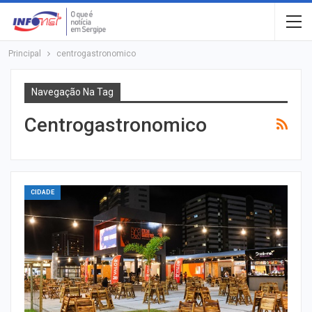
Principal
centrogastronomico
Navegação Na Tag
Centrogastronomico
CIDADE